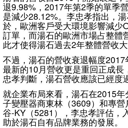
退9.98%，2017年第2季的單
是減少28.12%。李忠孝指出，
於，歐洲客戶受大環境影響減少O
訂單，而湯石的歐洲市場占整體
此才使得湯石過去2年整體營收
不過，湯石的營收衰退幅度201
最新的10月營收更是重回正成長，
忠孝判斷，湯石營收應該已經度
就企業布局來看，湯石在2015年
子變壓器商東林（3609）和專
谷-KY（5281），李忠孝評估
助於湯石自有品牌業務的發展。