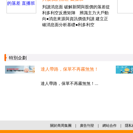
判讀消息面 破解新聞與股價的落差從
利多利空反應矩陣 辨識主力大戶動
向●消息來源與資訊價值判讀 建立正
確消息面分析基礎●利多利空
特別企劃
達人帶路，保單不再霧煞煞！
達人帶路，保單不再霧煞煞！...
關於商周集團
｜
廣告刊登
｜
網站合作
｜
隱私