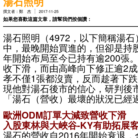
湯石照明
撰文者：鄭 杰
2017-11-25
如果您喜歡這篇文章，請幫我們按個讚：
湯石照明（4972，以下簡稱湯
中，最晚開始買進的，但卻是持股
年開始布局至今已持有逾200張
收下滑，而由高峰向下修正逾2
孝不僅1張都沒賣，反而趁著下
現他對湯石後市的信心，研判後
「湯石（營收）最壞的狀況已經
歐洲ODM訂單大減致營收下滑
入股東林與大峽谷-KY有助拓展
湯石的營收自2016年開始衰退，