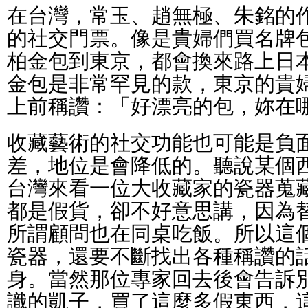
在台灣，常玉、趙無極、朱銘的
的社交門票。像是貴婦們買名牌
柏金包到東京，都會換來路上日
金包是非常罕見的款，東京的貴
上前稱讚：「好漂亮的包，妳在
收藏藝術的社交功能也可能是負
差，地位是會降低的。聽說某個
台灣來看一位大收藏家的瓷器蒐
都是假貨，卻不好意思講，因為
所謂顧問也在同桌吃飯。所以這
瓷器，還要不斷找出各種稱讚的
身。當然那位專家回去後會告訴
識的凱子，買了這麼多假東西，