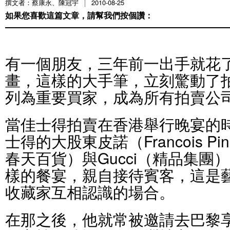
撰文者：蔡康永、陳冠宇
2010-08-25
如果您喜歡這篇文章，請幫我們按個讚：
有一個朋友，三年前一出手就花
畫，這樣的大手筆，立刻驚動了
列為重要買家，成為所有拍賣公
當佳士得拍賣在香港舉行晚宴的
士得的大股東皮諾（Francois P
春天百貨）與Gucci（精品集團
樣的餐宴，親自接待賓客，這是
收藏家互相認識的場合。
在那之後，他就常被邀請去巴黎