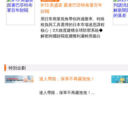
9/13 吳盛富 跟著巴菲特布署百年
財閥
用日常商業視角帶你跨過匯率、特殊
稅負與工具選擇的日本市場迷思課程
核心｜3大維度建構全球防禦系統◆
解密跨國財閥底層獲利邏輯用最白
特別企劃
達人帶路，保單不再霧煞煞！
達人帶路，保單不再霧煞煞！...