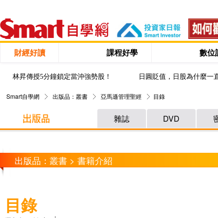
財經好讀
課程好學
數位
林昇傳授5分鐘鎖定當沖強勢股！
日圓貶值，日股為什麼一
Smart自學網
出版品：叢書
亞馬遜管理聖經
目錄
雜誌
DVD
出版品：叢書 > 書籍介紹
目錄