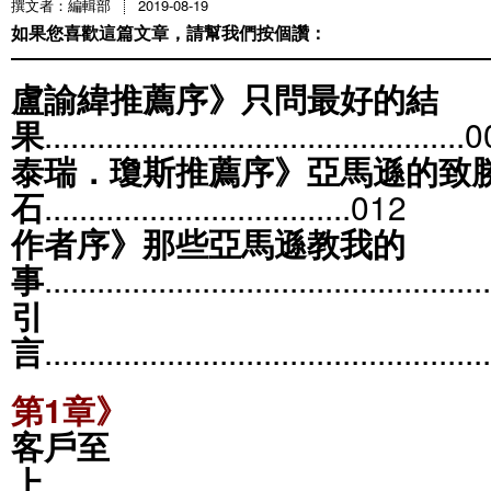
撰文者：編輯部
2019-08-19
如果您喜歡這篇文章，請幫我們按個讚：
盧諭緯推薦序》只問最好的結
果
..........................................
.
.....
泰瑞．瓊斯推薦序》亞馬遜的致
石
..............................
.....
012
作者序》那些亞馬遜教我的
事
................................................
引
言
.................................................
第1章》
客戶至
上
.................................................