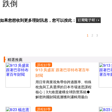
跌倒
如果您想收到更多理財訊息，您可以按此：
1
2
3
精選推薦
課程好學
9/13 吳盛富 跟著巴菲特布署百年
財閥
用日常商業視角帶你跨過匯率、特殊
稅負與工具選擇的日本市場迷思課程
核心｜3大維度建構全球防禦系統◆
解密跨國財閥底層獲利邏輯用最白
課程好學