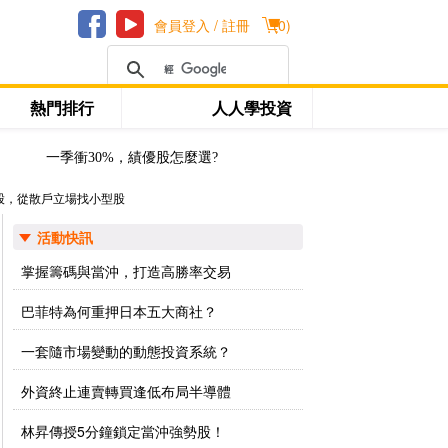
會員登入 / 註冊
(
0
)
熱門排行
人人學投資
一季衝30%，績優股怎麼選?
股，從散戶立場找小型股
活動快訊
掌握籌碼與當沖，打造高勝率交易
巴菲特為何重押日本五大商社？
一套隨市場變動的動態投資系統？
外資終止連賣轉買逢低布局半導體
林昇傳授5分鐘鎖定當沖強勢股！