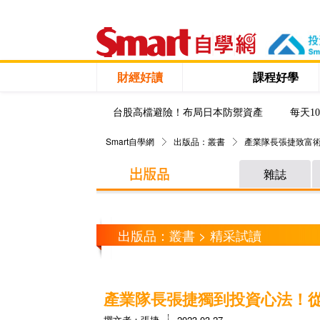
財經好讀
課程好學
台股高檔避險！布局日本防禦資產
每天1
Smart自學網
出版品：叢書
產業隊長張捷致富
雜誌
出版品：叢書 > 精采試讀
產業隊長張捷獨到投資心法！
撰文者：張捷
2023-03-27