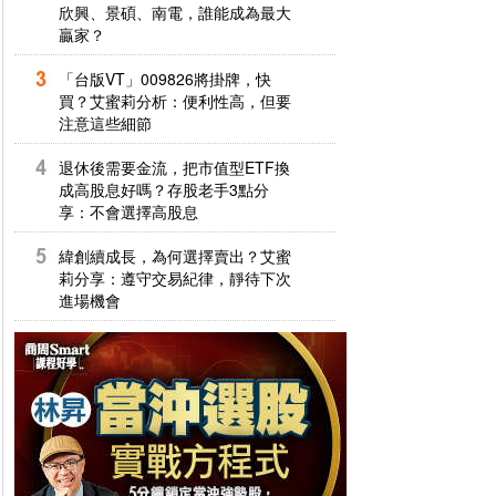
欣興、景碩、南電，誰能成為最大
贏家？
「台版VT」009826將掛牌，快
買？艾蜜莉分析：便利性高，但要
注意這些細節
退休後需要金流，把市值型ETF換
成高股息好嗎？存股老手3點分
享：不會選擇高股息
緯創續成長，為何選擇賣出？艾蜜
莉分享：遵守交易紀律，靜待下次
進場機會