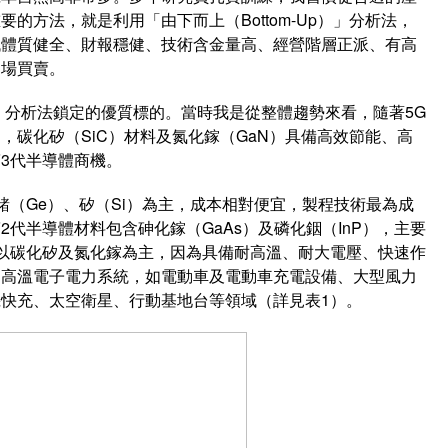
的方法，就是利用「由下而上（Bottom-Up）」分析法，
找體質健全、財報穩健、技術含金量高、經營階層正派、有高
進場買賣。
下」分析法鎖定的優質標的。當時我是從整體趨勢來看，隨著5G
，碳化矽（SiC）材料及氮化鎵（GaN）具備高效節能、高
3代半導體商機。
鍺（Ge）、矽（Si）為主，成本相對便宜，製程技術最為成
代半導體材料包含砷化鎵（GaAs）及磷化銦（InP），主要
以碳化矽及氮化鎵為主，因為具備耐高溫、耐大電壓、快速作
和高溫電子電力系統，如電動車及電動車充電設備、大型風力
快充、太空衛星、行動基地台等領域（詳見表1）。