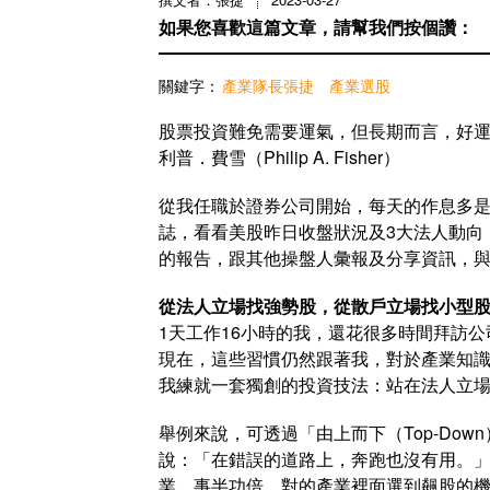
如果您喜歡這篇文章，請幫我們按個讚：
關鍵字：
產業隊長張捷
產業選股
股票投資難免需要運氣，但長期而言，好
利普．費雪（Philip A. Fisher）
從我任職於證券公司開始，每天的作息多是
誌，看看美股昨日收盤狀況及3大法人動向
的報告，跟其他操盤人彙報及分享資訊，
從法人立場找強勢股，從散戶立場找小型
1天工作16小時的我，還花很多時間拜訪公
現在，這些習慣仍然跟著我，對於產業知
我練就一套獨創的投資技法：站在法人立
舉例來說，可透過「由上而下（Top-Down）
說：「在錯誤的道路上，奔跑也沒有用。
業，事半功倍，對的產業裡面選到飆股的