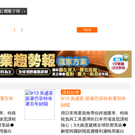
1
2
Next
課程好學
布署百年
9/13 吳盛富 跟著巴菲特布署百年
財閥
率、特殊
用日常商業視角帶你跨過匯率、特殊
迷思課程
稅負與工具選擇的日本市場迷思課程
禦系統◆
核心｜3大維度建構全球防禦系統◆
用最白
解密跨國財閥底層獲利邏輯用最白