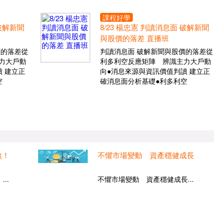
課程好學
 破解新聞
8/23 楊忠憲 判讀消息面 破解新聞
與股價的落差 直播班
價的落差從
判讀消息面 破解新聞與股價的落差從
力大戶動
利多利空反應矩陣 辨識主力大戶動
 建立正
向●消息來源與資訊價值判讀 建立正
空
確消息面分析基礎●利多利空
煞！
不懼市場變動 資產穩健成長
..
不懼市場變動 資產穩健成長...