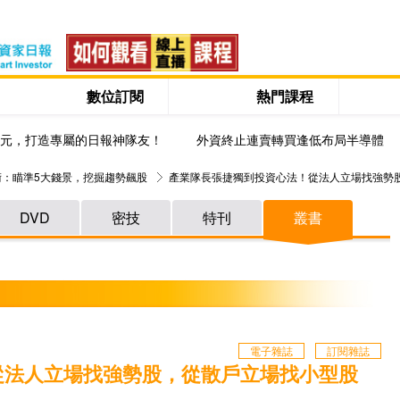
數位訂閱
熱門課程
0元，打造專屬的日報神隊友！
外資終止連賣轉買逢低布局半導體
術：瞄準5大錢景，挖掘趨勢飆股
產業隊長張捷獨到投資心法！從法人立場找強勢
DVD
密技
特刊
叢書
電子雜誌
訂閱雜誌
從法人立場找強勢股，從散戶立場找小型股