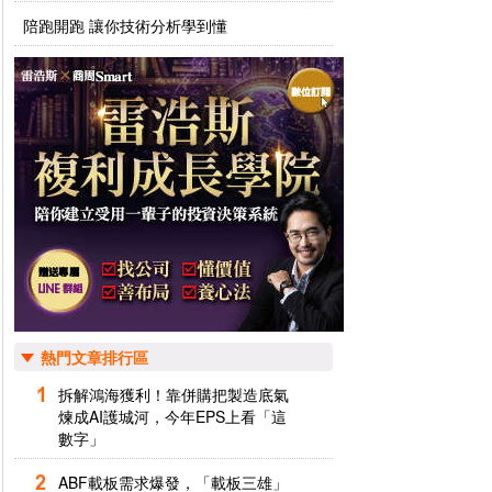
陪跑開跑 讓你技術分析學到懂
熱門文章排行區
拆解鴻海獲利！靠併購把製造底氣
煉成AI護城河，今年EPS上看「這
數字」
ABF載板需求爆發，「載板三雄」