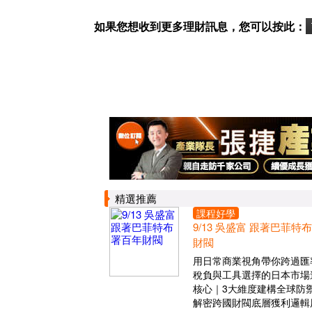
如果您想收到更多理財訊息，您可以按此：
精選推薦
課程好學
9/13 吳盛富 跟著巴菲特
財閥
用日常商業視角帶你跨過匯
稅負與工具選擇的日本市場
核心｜3大維度建構全球防
解密跨國財閥底層獲利邏輯