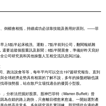
運、倒楣會相抵，持續成功必須靠技能及善用好原則。——菲
早上5點半起床梳洗、運動，7點半前到公司，翻閱報紙雜
，還要追蹤個股重訊及新聞；8點半開晨會，準備好昨天寫好
與全公司研究員和其他操盤人互相交流訊息與討論。
股
司、跑法說會等等，每年平均可以交出197篇研究報告。直到
識與全球經濟走勢具有相當的了解不說，多年的操盤經驗也讓
場找尋強勢股，站在散戶立場找適合的優質小型股。
」分析法挖掘好股票。股神巴菲特（Warren Buffett）曾
」因為在錯的路上跑快，只會離目標愈來愈遠。一開始選對產
機率自然高非常多。多年研究員扎實訓練，我習慣從合適的產