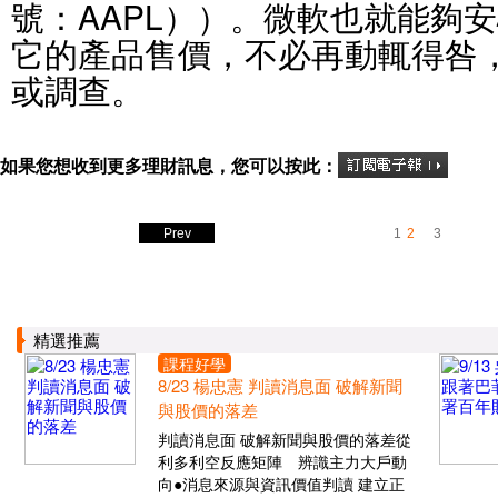
號：AAPL））。微軟也就能夠
它的產品售價，不必再動輒得咎
或調查。
如果您想收到更多理財訊息，您可以按此：
Prev
1
2
3
精選推薦
課程好學
8/23 楊忠憲 判讀消息面 破解新聞
與股價的落差
判讀消息面 破解新聞與股價的落差從
利多利空反應矩陣 辨識主力大戶動
向●消息來源與資訊價值判讀 建立正