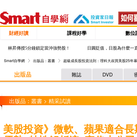
財經好讀
課程好學
數位
林昇傳授5分鐘鎖定當沖強勢股！
日圓貶值，日股為什麼一
Smart自學網
出版品：叢書
超級成長股投資法則：理科大叔買美股25年暴
雜誌
DVD
出版品：叢書 > 精采試讀
美股投資》微軟、蘋果適合長