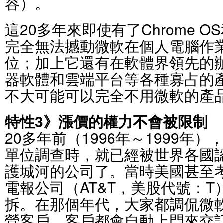
容）。
這20多年來即使有了Chrome O
完全無法撼動微軟在個人電腦作
位；加上它還有在軟體界領先的
器軟體和雲端平台等各種寡占的
不大可能可以完全不用微軟的產
特性3》漲價的權力不會被限制
20多年前（1996年～1999年
單位調查時，就已經被世界各國
護城河的公司了。當時美國甚至
電報公司（AT&T，美股代號：
拆。在那個年代，大家都調侃微
營客戶，客戶都會自動上門來交