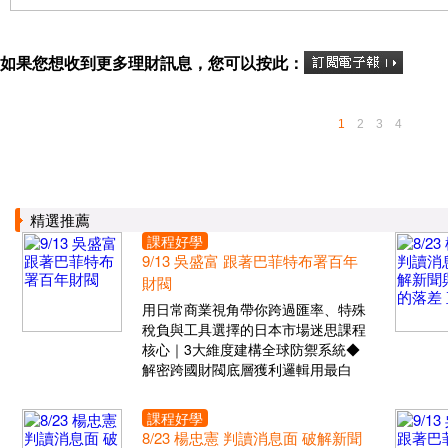
如果您想收到更多理財訊息，您可以按此：
1
2
3
4
精選推薦
課程好學
9/13 吳盛富 跟著巴菲特布署百年
財閥
用日常商業視角帶你跨過匯率、特殊
稅負與工具選擇的日本市場迷思課程
核心｜3大維度建構全球防禦系統◆
解密跨國財閥底層獲利邏輯用最白
課程好學
8/23 楊忠憲 判讀消息面 破解新聞