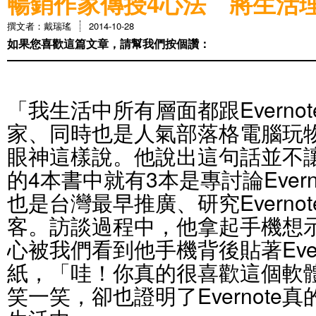
暢銷作家傳授4心法 將生活
撰文者：戴瑞瑤
2014-10-28
如果您喜歡這篇文章，請幫我們按個讚：
「我生活中所有層面都跟Everno
家、同時也是人氣部落格電腦玩物
眼神這樣說。他說出這句話並不
的4本書中就有3本是專討論Ever
也是台灣最早推廣、研究Everno
客。訪談過程中，他拿起手機想
心被我們看到他手機背後貼著Ever
紙，「哇！你真的很喜歡這個軟
笑一笑，卻也證明了Evernote