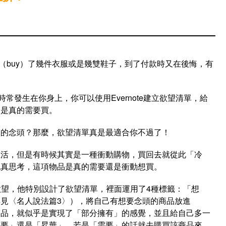
（buy）了幾件衣服或是幾雙鞋子，到了付款時又在後悔，有
？
常發生在你身上，你可以使用Evernote建立欲望清單，給
不是真的需要買。
」的念頭？那麼，欲望清單真是最適合你不過了！
生活，但是有時候其實是一種衝動購物，買回去就從此「冷
認真思考，這項物品是真的需要還是衝動想買。
的購物欲望，他特別設計了欲望清單，裡面運用了4種標籤：「想
見〈名人說法篇3〉），將自己有想要念頭的商品放進
這件商品，就似乎是實現了「部分擁有」的感覺，並且給自己多一
需要」還是「昇華」，若是「需要」的話就去購買該商品來