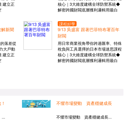
 建立正
核心｜3大維度建構全球防禦系統◆
空
解密跨國財閥底層獲利邏輯用最白
課程好學
 破解新聞
9/13 吳盛富 跟著巴菲特布署百年
財閥
價的落差從
用日常商業視角帶你跨過匯率、特殊
力大戶動
稅負與工具選擇的日本市場迷思課程
 建立正
核心｜3大維度建構全球防禦系統◆
空
解密跨國財閥底層獲利邏輯用最白
煞！
不懼市場變動 資產穩健成長
..
不懼市場變動 資產穩健成長...