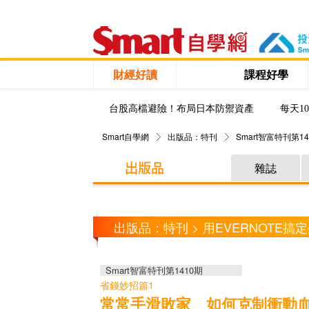
財經好讀
課程好學
台股高檔避險！布局日本防禦資產
每天1
Smart自學網
出版品：特刊
Smart智富特刊第14
雜誌
出版品：特刊 > 用EVERNOTE搞
Smart智富特刊第1410期
省錢妙招篇1
常常手滑敗家 如何克制衝動