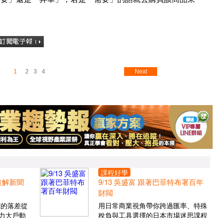
1
2
3
4
Next
課程好學
 破解新聞
9/13 吳盛富 跟著巴菲特布署百年
財閥
價的落差從
用日常商業視角帶你跨過匯率、特殊
力大戶動
稅負與工具選擇的日本市場迷思課程