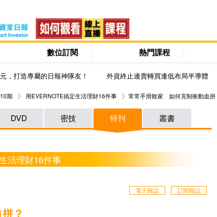
數位訂閱
熱門課程
0元，打造專屬的日報神隊友！
外資終止連賣轉買逢低布局半導體
10期
用EVERNOTE搞定生活理財16件事
常常手滑敗家 如何克制衝動血拼
DVD
密技
特刊
叢書
定生活理財16件事
電子雜誌
訂閱雜誌
血拼？