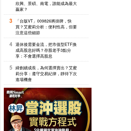
欣興、景碩、南電，誰能成為最大
贏家？
「台版VT」009826將掛牌，快
買？艾蜜莉分析：便利性高，但要
注意這些細節
退休後需要金流，把市值型ETF換
成高股息好嗎？存股老手3點分
享：不會選擇高股息
緯創續成長，為何選擇賣出？艾蜜
莉分享：遵守交易紀律，靜待下次
進場機會