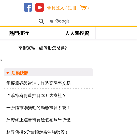
會員登入 / 註冊
(
0
)
熱門排行
人人學投資
一季衝30%，績優股怎麼選?
？
活動快訊
掌握籌碼與當沖，打造高勝率交易
巴菲特為何重押日本五大商社？
一套隨市場變動的動態投資系統？
外資終止連賣轉買逢低布局半導體
林昇傳授5分鐘鎖定當沖強勢股！