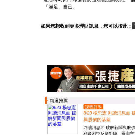
「滿足」自己。
如果您想收到更多理財訊息，您可以按此：
精選推薦
課程好學
8/23 楊忠憲 判讀消息面
與股價的落差
判讀消息面 破解新聞與股
利多利空反應矩陣 辨識主