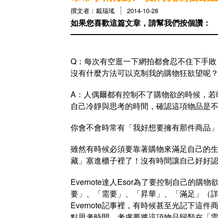
撰文者：戴瑞瑤
2014-10-28
如果您喜歡這篇文章，請幫我們按個讚：
Q：每次有空逛一下網拍都會忍不住下手敗
沒有什麼方法可以克制我的購物狂欲望呢
A：人偶爾都有控制不了購物欲的時候，若時
自己冷靜與思考的時間，確認這項物品是
你會不會時常有「我好想要擁有那件商品
雖然有時候必須要靠著購物來滿足自己的
藏」塞進櫃子裡了！沒有時間讓自己好好
Evernote達人Esor為了要控制自己
要」、「需要」、「昇華」、「滿足」（詳
Evernote記事裡，有時候甚至光記下
點思考時間，考慮要將這項物品歸類在「