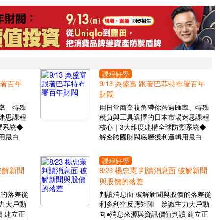
課程好學
布署百年
9/13 吳盛富 跟著巴菲特布署百年
財閥
率、特殊
用日常商業視角帶你跨過匯率、特殊
迷思課程
稅負與工具選擇的日本市場迷思課程
禦系統◆
核心｜3大維度建構全球防禦系統◆
用最白
解密跨國財閥底層獲利邏輯用最白
課程好學
 破解新聞
8/23 楊忠憲 判讀消息面 破解新聞
與股價的落差
價的落差從
判讀消息面 破解新聞與股價的落差從
力大戶動
利多利空反應矩陣 辨識主力大戶動
 建立正
向●消息來源與資訊價值判讀 建立正