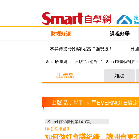
財經好讀
課程好學
林昇傳授5分鐘鎖定當沖強勢股！
日圓
Smart自學網
出版品：特刊
Smart智富特刊第14
雜誌
出版品：特刊 > 用EVERNOTE搞
Smart智富特刊第1410期
職場運用篇3
如何做好會議紀錄 讓開會更