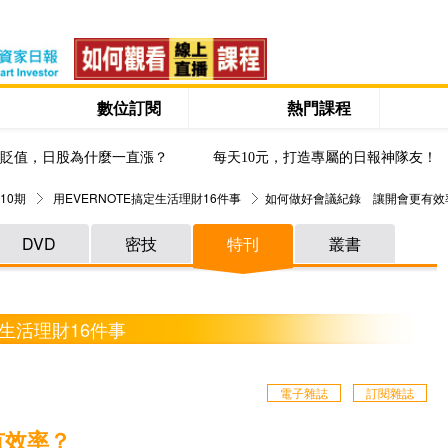
數位訂閱
熱門課程
貶值，日股為什麼一直漲？
每天10元，打造專屬的日報神隊友！
10期
用EVERNOTE搞定生活理財16件事
如何做好會議紀錄 讓開會更有效
DVD
密技
特刊
叢書
定生活理財16件事
電子雜誌
訂閱雜誌
有效率？