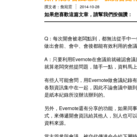
撰文者：詹宛霓
2014-10-28
如果您喜歡這篇文章，請幫我們按個讚：
Q：每次開會被老闆點到，都無法從手中一
做出會前、會中、會後都能有效利用的會
A：只要利用Evernote在會議前就確
就算老闆突然提問題，隨手一點，資料馬
有些人可能會問，用Evernote做會議紀錄
各類資訊集中在一起，因此不論會議中聽
是紙本紀錄所沒辦法辦到的。
另外，Evernote還有分享的功能，如果同
式，來傳遞開會資訊給其他人，別人也可
資料來源。
當主管參與會議，被交代傳達命令給下屬時，