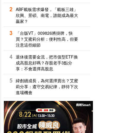
ABF載板需求爆發，「載板三雄」
欣興、景碩、南電，誰能成為最大
贏家？
「台版VT」009826將掛牌，快
買？艾蜜莉分析：便利性高，但要
注意這些細節
退休後需要金流，把市值型ETF換
成高股息好嗎？存股老手3點分
享：不會選擇高股息
緯創續成長，為何選擇賣出？艾蜜
莉分享：遵守交易紀律，靜待下次
進場機會