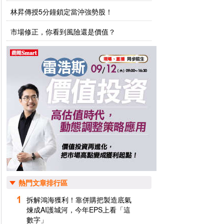
林昇傳授5分鐘鎖定當沖強勢股！
市場修正，你看到風險還是價值？
熱門文章排行區
拆解鴻海獲利！靠併購把製造底氣
煉成AI護城河，今年EPS上看「這
數字」