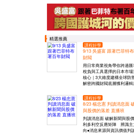
精選推薦
課程好學
9/13 吳盛富 跟著巴菲特
財閥
用日常商業視角帶你跨過匯
稅負與工具選擇的日本市場
核心｜3大維度建構全球防
解密跨國財閥底層獲利邏輯
課程好學
8/23 楊忠憲 判讀消息面
與股價的落差 直播班
判讀消息面 破解新聞與股
利多利空反應矩陣 辨識主
向●消息來源與資訊價值判讀