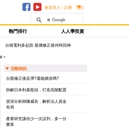
會員登入 / 註冊
(
0
)
熱門排行
人人學投資
台積電利多起跌 股價修正後何時回神
率？
活動快訊
台股修正後反彈?還能續攻嗎?
拆解日本利基龍頭，打造高階配置
資深分析師陳威良，解析法人資金
布局
產業研究讓你少一次誤判，多一分
勝算