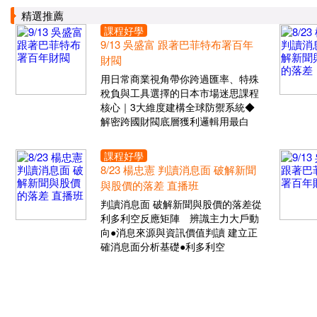
精選推薦
課程好學
9/13 吳盛富 跟著巴菲特布署百年
財閥
用日常商業視角帶你跨過匯率、特殊
稅負與工具選擇的日本市場迷思課程
核心｜3大維度建構全球防禦系統◆
解密跨國財閥底層獲利邏輯用最白
課程好學
8/23 楊忠憲 判讀消息面 破解新聞
與股價的落差 直播班
判讀消息面 破解新聞與股價的落差從
利多利空反應矩陣 辨識主力大戶動
向●消息來源與資訊價值判讀 建立正
確消息面分析基礎●利多利空