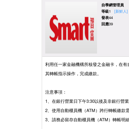
自學網管理員
等級
1
[新鮮人]
發表
44
回應
39
利用任一家金融機構所核發之金融卡，在有
其轉帳指示操作，完成繳款。
注意事項：
1、在銀行營業日下午3:30以後及非銀行
2、使用自動櫃員機（ATM）跨行轉帳繳款需
3、請務必留存自動櫃員機（ATM）轉帳明