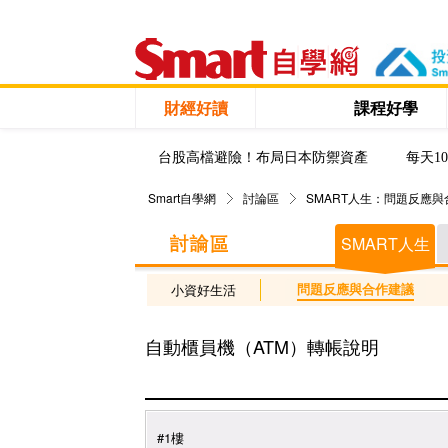
財經好讀
課程好學
台股高檔避險！布局日本防禦資產
每天1
Smart自學網
討論區
SMART人生：問題反應
SMART人生
問題反應與合作建議
小資好生活
自動櫃員機（ATM）轉帳說明
#1樓