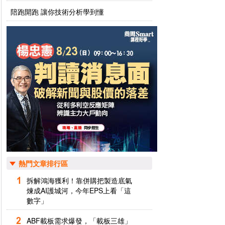
陪跑開跑 讓你技術分析學到懂
熱門文章排行區
拆解鴻海獲利！靠併購把製造底氣
煉成AI護城河，今年EPS上看「這
數字」
ABF載板需求爆發，「載板三雄」