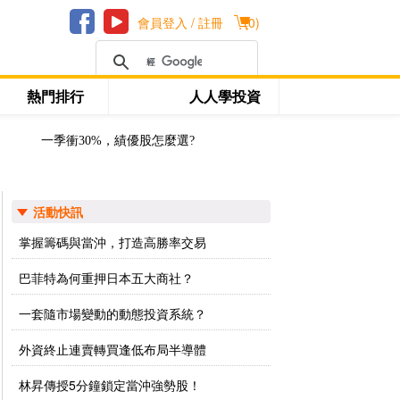
會員登入 / 註冊
(
0
)
熱門排行
人人學投資
一季衝30%，績優股怎麼選?
活動快訊
掌握籌碼與當沖，打造高勝率交易
巴菲特為何重押日本五大商社？
一套隨市場變動的動態投資系統？
外資終止連賣轉買逢低布局半導體
林昇傳授5分鐘鎖定當沖強勢股！