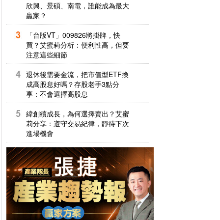
欣興、景碩、南電，誰能成為最大
贏家？
「台版VT」009826將掛牌，快
買？艾蜜莉分析：便利性高，但要
注意這些細節
退休後需要金流，把市值型ETF換
成高股息好嗎？存股老手3點分
享：不會選擇高股息
緯創續成長，為何選擇賣出？艾蜜
莉分享：遵守交易紀律，靜待下次
進場機會