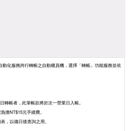
自動化服務跨行轉帳之自動櫃員機，選擇「轉帳」功能服務並依
營業日轉帳者，此筆帳款將於次一營業日入帳。
負擔NT$15元手續費。
細表，以備日後查詢之用。