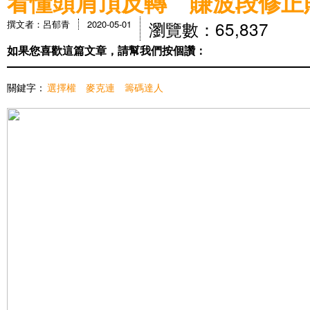
看懂頭肩頂反轉 賺波段修正
瀏覽數：65,837
撰文者：呂郁青
2020-05-01
如果您喜歡這篇文章，請幫我們按個讚：
關鍵字：
選擇權
麥克連
籌碼達人