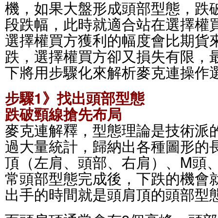
機，如果大盤形成頭部型態，跌
段跌幅，此時就適合站在選擇權
選擇權買方獲利的幅度會比期貨
跌，選擇權買方卻又損失有限，
下將用步驟化來解析麥克連操作
步驟1》找出頭部型態
跌破頸線搶先布局
麥克連解釋，型態理論是技術派
過大量統計，歸納出各種圖形的
頂（左肩、頭部、右肩）、M頭
常頭部型態完成後，下跌的機會
出手的時間就是頭肩頂的頭部型