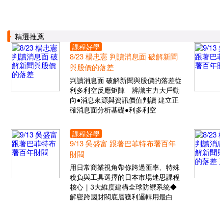
精選推薦
課程好學
8/23 楊忠憲 判讀消息面 破解新聞
與股價的落差
判讀消息面 破解新聞與股價的落差從
利多利空反應矩陣 辨識主力大戶動
向●消息來源與資訊價值判讀 建立正
確消息面分析基礎●利多利空
課程好學
9/13 吳盛富 跟著巴菲特布署百年
財閥
用日常商業視角帶你跨過匯率、特殊
稅負與工具選擇的日本市場迷思課程
核心｜3大維度建構全球防禦系統◆
解密跨國財閥底層獲利邏輯用最白