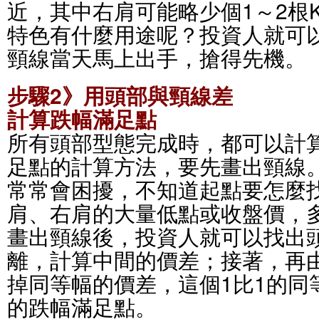
近，其中右肩可能略少個1～2根
特色有什麼用途呢？投資人就可
頸線當天馬上出手，搶得先機。
步驟2》用頭部與頸線差
計算跌幅滿足點
所有頭部型態完成時，都可以計
足點的計算方法，要先畫出頸線
常常會困擾，不知道起點要怎麼
肩、右肩的大量低點或收盤價，
畫出頸線後，投資人就可以找出
離，計算中間的價差；接著，再
掉同等幅的價差，這個1比1的同
的跌幅滿足點。