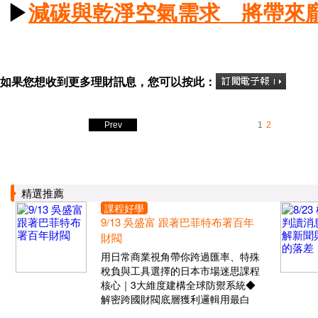
▶
減碳與乾淨空氣需求 將帶來
如果您想收到更多理財訊息，您可以按此：
Prev
1
2
精選推薦
課程好學
9/13 吳盛富 跟著巴菲特布署百年
財閥
用日常商業視角帶你跨過匯率、特殊
稅負與工具選擇的日本市場迷思課程
核心｜3大維度建構全球防禦系統◆
解密跨國財閥底層獲利邏輯用最白