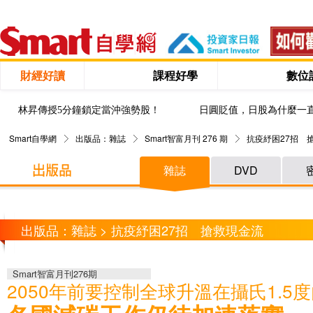
財經好讀
課程好學
數位
林昇傳授5分鐘鎖定當沖強勢股！
日圓貶值，日股為什麼一
Smart自學網
出版品：雜誌
Smart智富月刊 276 期
抗疫紓困27招 
雜誌
DVD
出版品：雜誌 > 抗疫紓困27招 搶救現金流
Smart智富月刊276期
2050年前要控制全球升溫在攝氏1.5