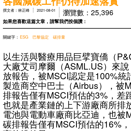
各國減碳工作仍待加速落實
瀏覽數：25,396
撰文者：林正峰
2021-08-01
如果您喜歡這篇文章，請幫我們按個讚：
關鍵字：
ESG
巴黎協定
碳排量
以生活與醫療用品巨擘寶僑（P&
大廠艾司摩爾（ASML.US）來
放報告，被MSCI認定是100%
製造商空中巴士（Airbus），被
排報告僅有MSCI預估的3%，差
也就是產業鏈的上下游廠商所排
電池與電動車廠商比亞迪，也被M
碳排報告僅有MSCI預估的16%