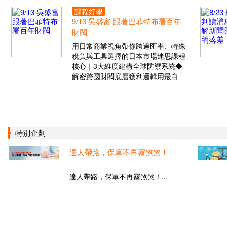
課程好學
9/13 吳盛富 跟著巴菲特布署百年
財閥
用日常商業視角帶你跨過匯率、特殊
稅負與工具選擇的日本市場迷思課程
核心｜3大維度建構全球防禦系統◆
解密跨國財閥底層獲利邏輯用最白
特別企劃
達人帶路，保單不再霧煞煞！
達人帶路，保單不再霧煞煞！...