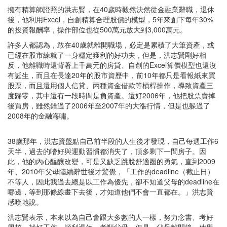
擁有精算師證照的洪志賢，在40歲時毅然決然從金融業辭職，退休
後，他利用Excel，自創精算合理股價的模型，5年來創下每年30%
的投資報酬率，操作部位也從500萬元放大到3,000萬元。
許多人都認為，敢在40歲就離開職場，必定是累積了大筆資產，或
已經在股市練就了一身穩定獲利的好功夫，但是，洪志賢剛好相
反，他離職時還背著上千萬元的房貸、自創的Excel算價模型也還沒
有誕生，而且在長達20年的股市資歷中，前10年都只是看報紙來買
股票，而且還用個人信貸、丙種資金借款等槓桿操作，導致資產三
度歸零，其中還有一段時間是負資產。還好2006年，他把股票賣掉
後買房，雖然錯過了2006年至2007年的大漲行情，但是也躲過了
2008年的金融海嘯。
38歲那年，洪志賢盤點自己前半段的人生後才發現，自己每週工作6
天半，過去的嗜好與運動習慣都消失了，頂多剩下一間房子。因
此，他的內心醞釀改變，可是又缺乏跳脫舒適圈的勇氣，直到2009
年、2010年父母陸續辭世後才驚覺，「工作的deadline（截止日）
不等人，因此我過去總是以工作為優先，卻不知道父母的deadline在
哪邊，等到那條線畫下去後，才知道他們不會一直都在。」洪志賢
感嘆地說。
洪志賢表示，本來以為自己會跟大多數的人一樣，努力念書、考好