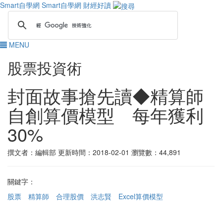
Smart自學網
Smart自學網 財經好讀
MENU
股票投資術
封面故事搶先讀◆精算師
自創算價模型 每年獲利
30%
撰文者：編輯部
更新時間：2018-02-01
瀏覽數：44,891
關鍵字：
股票
精算師
合理股價
洪志賢
Excel算價模型