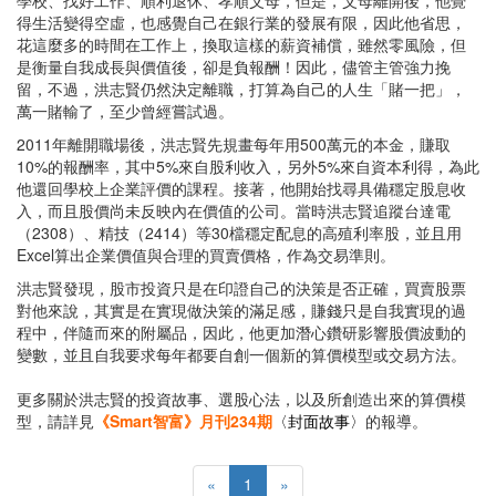
學校、找好工作、順利退休、孝順父母，但是，父母離開後，他覺
得生活變得空虛，也感覺自己在銀行業的發展有限，因此他省思，
花這麼多的時間在工作上，換取這樣的薪資補償，雖然零風險，但
是衡量自我成長與價值後，卻是負報酬！因此，儘管主管強力挽
留，不過，洪志賢仍然決定離職，打算為自己的人生「賭一把」，
萬一賭輸了，至少曾經嘗試過。
2011年離開職場後，洪志賢先規畫每年用500萬元的本金，賺取
10%的報酬率，其中5%來自股利收入，另外5%來自資本利得，為此
他還回學校上企業評價的課程。接著，他開始找尋具備穩定股息收
入，而且股價尚未反映內在價值的公司。當時洪志賢追蹤台達電
（2308）、精技（2414）等30檔穩定配息的高殖利率股，並且用
Excel算出企業價值與合理的買賣價格，作為交易準則。
洪志賢發現，股市投資只是在印證自己的決策是否正確，買賣股票
對他來說，其實是在實現做決策的滿足感，賺錢只是自我實現的過
程中，伴隨而來的附屬品，因此，他更加潛心鑽研影響股價波動的
變數，並且自我要求每年都要自創一個新的算價模型或交易方法。
更多關於洪志賢的投資故事、選股心法，以及所創造出來的算價模
型，請詳見
《Smart智富》月刊234期
〈封面故事〉
的報導。
«
1
»