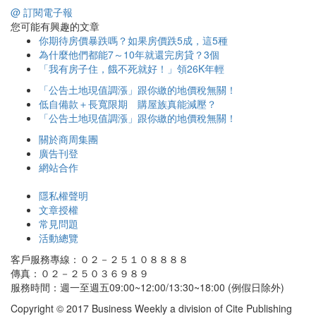
@ 訂閱電子報
您可能有興趣的文章
你期待房價暴跌嗎？如果房價跌5成，這5種
為什麼他們都能7～10年就還完房貸？3個
「我有房子住，餓不死就好！」領26K年輕
「公告土地現值調漲」跟你繳的地價稅無關！
低自備款＋長寬限期 購屋族真能減壓？
「公告土地現值調漲」跟你繳的地價稅無關！
關於商周集團
廣告刊登
網站合作
隱私權聲明
文章授權
常見問題
活動總覽
客戶服務專線：０２－２５１０８８８８
傳真：０２－２５０３６９８９
服務時間：週一至週五09:00~12:00/13:30~18:00 (例假日除外)
Copyright © 2017 Business Weekly a division of Cite Publishing