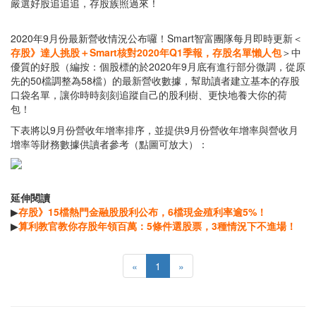
嚴選好股追追追，存股族照過來！
2020年9月份最新營收情況公布囉！Smart智富團隊每月即時更新＜
存股》達人挑股＋Smart核對2020年Q1季報，存股名單懶人包
＞中
優質的好股（編按：個股標的於2020年9月底有進行部分微調，從原
先的50檔調整為58檔）的最新營收數據，幫助讀者建立基本的存股
口袋名單，讓你時時刻刻追蹤自己的股利樹、更快地養大你的荷
包！
下表將以9月份營收年增率排序，並提供9月份營收年增率與營收月
增率等財務數據供讀者參考（點圖可放大）：
延伸閱讀
▶
存股》15檔熱門金融股股利公布，6檔現金殖利率逾5%！
▶
算利教官教你存股年領百萬：5條件選股票，3種情況下不進場！
«
1
»