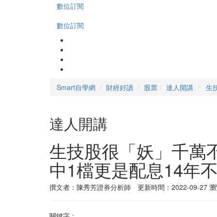
數位訂閱
數位訂閱
Smart自學網
財經好讀
股票
達人開講
生
達人開講
生技股很「妖」千萬
中1檔更是配息14年
撰文者：陳秀芳證券分析師 更新時間：2022-09-27
瀏
關鍵字：