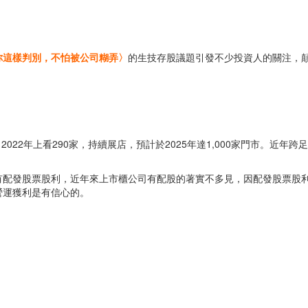
你這樣判別，不怕被公司糊弄〉
的生技存股議題引發不少投資人的關注，
，2022年上看290家，持續展店，預計於2025年達1,000家門市。
都有配發股票股利，近年來上市櫃公司有配股的著實不多見，因配發股票股
營運獲利是有信心的。