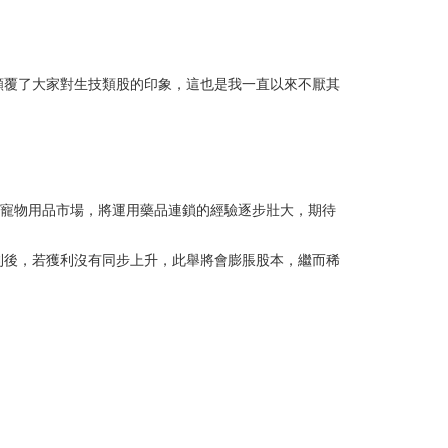
顛覆了大家對生技類股的印象，這也是我一直以來不厭其
近年跨足寵物用品市場，將運用藥品連鎖的經驗逐步壯大，期待
利後，若獲利沒有同步上升，此舉將會膨脹股本，繼而稀