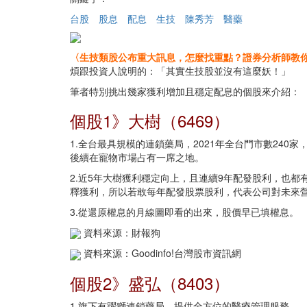
台股
股息
配息
生技
陳秀芳
醫藥
〈生技類股公布重大訊息，怎麼找重點？證券分析師教
煩跟投資人說明的：「其實生技股並沒有這麼妖！」
筆者特別挑出幾家獲利增加且穩定配息的個股來介紹：
個股1》大樹（6469）
1.全台最具規模的連鎖藥局，2021年全台門市數240家
後續在寵物市場占有一席之地。
2.近5年大樹獲利穩定向上，且連續9年配發股利，也
釋獲利，所以若敢每年配發股票股利，代表公司對未來
3.從還原權息的月線圖即看的出來，股價早已填權息。
資料來源：財報狗
資料來源：Goodinfo!台灣股市資訊網
個股2》盛弘（8403）
1.旗下有躍獅連鎖藥局，提供全方位的醫療管理服務。