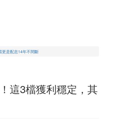
檔更是配息14年不間斷
！這3檔獲利穩定，其