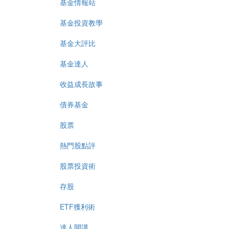
基金情報站
基金投資教學
基金大評比
基金達人
收益成長故事
債券基金
股票
熱門股點評
股票投資術
存股
ETF獲利術
達人開講