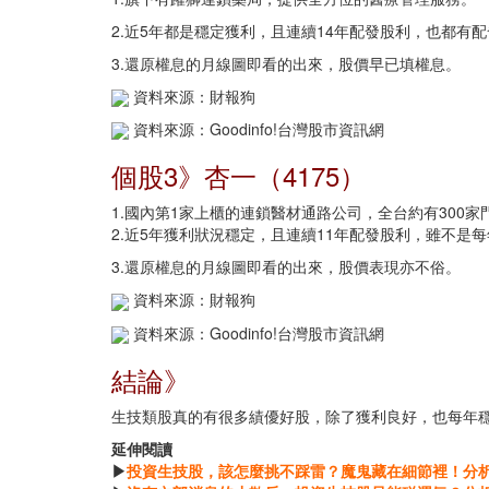
2.近5年都是穩定獲利，且連續14年配發股利，也都有
3.還原權息的月線圖即看的出來，股價早已填權息。
資料來源：財報狗
資料來源：Goodinfo!台灣股市資訊網
個股3》杏一（4175）
1.國內第1家上櫃的連鎖醫材通路公司，全台約有300
2.近5年獲利狀況穩定，且連續11年配發股利，雖不是
3.還原權息的月線圖即看的出來，股價表現亦不俗。
資料來源：財報狗
資料來源：Goodinfo!台灣股市資訊網
結論》
生技類股真的有很多績優好股，除了獲利良好，也每年
延伸閱讀
▶
投資生技股，該怎麼挑不踩雷？魔鬼藏在細節裡！分