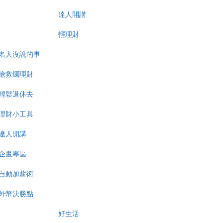
達人開講
輕理財
名人沒說的事
搶救爛理財
輕鬆退休去
理財小工具
達人開講
企畫專區
自動加薪術
外幣決勝點
好生活