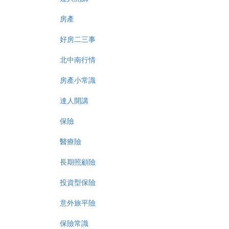
房產
好房二三事
北中南行情
房產小常識
達人開講
保險
醫療險
長期照顧險
投資型保險
意外旅平險
保險常識