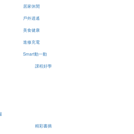
居家休閒
戶外逍遙
美食健康
進修充電
Smart動一動
課程好學
報
精彩書摘