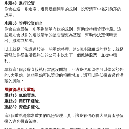
步驟4》進行投資
你會在這一步進場，遵循幾個簡單的規則，投資清單中名列前茅的
股票。
步驟5》管理投資組合
你會在這最後一步學到簡單有效的規則，幫助你持續管理持股。這
些規則會以你的選股清單的是否變更為基礎，幫助你決定何時賣
出、減碼或加碼。
以上就是「常識選股法」的重點整理。這5個步驟組成的框架，就是
要幫助你從生活裡熟知的公司中找出下一個致勝股票，並從中獲
利。
單就這4個步驟直接執行當然沒問題，不過我仍希望你可以學習額外
的3大重點。這些重點可以讓你的報酬增加，還可以降低投資過程潛
藏的風險：
風險管理3大重點
重點1》低點買進。
重點2》用ETF避險。
重點3》資產多樣化。
這3個重點是非常重要的風險管理工具，讓我有信心將大量資產淨值
投入這套投資策略。