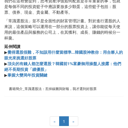
我們在這裡會提到，思考資產淨值如何配置是非常重要的事，也就
是每個不同的投資籃子中應該要放多少顆蛋，這些籃子包括：股
票、債券、現金、貴金屬、不動產等。
「常識選股法」並不是全面性的財富管理計畫。對於進行選股的人
來說，這個策略可以運用在一部分的股票投資上，讓你能從每天使
用的最佳產品與服務的公司上，在其獲利、成長、賺錢的時候分一
杯羹。
延伸閱讀
▶
覺得選股很難，不知該用什麼當標準...韓國股神教你：用合夥人的
眼光來挑選好股票
▶
頂尖的有錢人都怎麼選股？韓國前1%富豪御用操盤人接露：他們
絕不長期投資「績優股」
▶
掌握大變局年投資關鍵
書籍簡介_常識選股法：丟掉線圖與財報，我才選到好股票
«
1
»