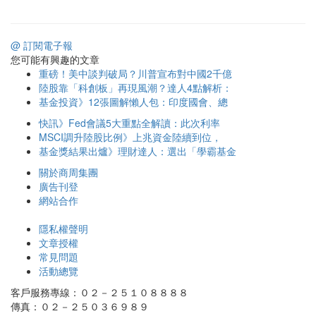
@ 訂閱電子報
您可能有興趣的文章
重磅！美中談判破局？川普宣布對中國2千億
陸股靠「科創板」再現風潮？達人4點解析：
基金投資》12張圖解懶人包：印度國會、總
快訊》Fed會議5大重點全解讀：此次利率
MSCI調升陸股比例》上兆資金陸續到位，
基金獎結果出爐》理財達人：選出「學霸基金
關於商周集團
廣告刊登
網站合作
隱私權聲明
文章授權
常見問題
活動總覽
客戶服務專線：０２－２５１０８８８８
傳真：０２－２５０３６９８９