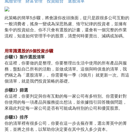
風險管理
財富管理
投資組合
選股清單
此策略的簡單5步驟，將會讓你改頭換面，從只是跟很多公司互動的
一般消費者，搖身一變成為深思熟慮、恪守紀律的投資者，並擁有
集中的投資組合。你不只會有選股的計畫，還會有一個完整的作業
流程，知道如何管理手中的股票，清楚何時要賣出、減碼或加碼。
用常識選股的5個投資步驟
步驟1》製作選股清單
在這裡，你要做的是整理。你要整理出生活中使用的所有產品與服
務，盤點自己所有的活動，並做成清單。這個與時俱進的清單，我
們稱之為「選股清單」。你需要每一季（3個月）就更新一次。而這
個清單，就是我們投資策略的基礎。
步驟2》篩選
在這裡，你要判定與你有互動的每一家公司有多特別。你需要針對
你使用的每一項產品與服務提出想法，並依據指引回答幾個問題，
來藉此判定每一家公司是否有可能成為特別的公司和優質股票。
步驟3》排序
你的清單裡有很多公司，你要在這一步去蕪存菁，選出菁英中的菁
英，並將之排名，以幫助你決定要在其中投入多少資本。