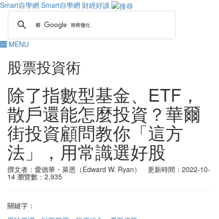
Smart自學網
Smart自學網 財經好讀
MENU
股票投資術
除了指數型基金、ETF，
散戶還能怎麼投資？華爾
街投資顧問教你「這方
法」，用常識選好股
撰文者：愛德華・萊恩（Edward W. Ryan） 更新時間：2022-10-
14
瀏覽數：2,935
關鍵字：