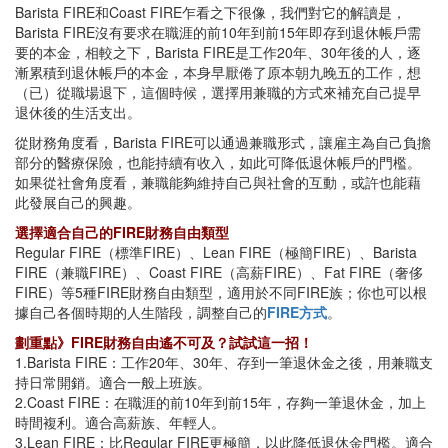
Barista FIRE和Coast FIRE乍看之下很像，我們對它的解讀是，
Barista FIRE沒有要求在職涯的前10年到前15年即存到退休帳戶需
要的本金，相較之下，Barista FIRE是工作20年、30年後的人，逐
漸累積到退休帳戶的本金，本身早厭倦了原本朝九晚五的工作，想
（已）從職場退下，這個時候，選擇用兼職的方式來補充自己提早
退休後的生活支出。
從財務角度看，Barista FIRE可以通過兼職形式，讓雇主為自己負擔
部分的醫療保險，也能持續有收入，如此可降低退休帳戶的門檻。
如果從社會角度看，兼職能夠維持自己與社會的互動，或許也能藉
此發展自己的興趣。
選擇適合自己的FIRE財務自由類型
Regular FIRE（標準FIRE）、Lean FIRE（極簡FIRE）、Barista
FIRE（兼職FIRE）、Coast FIRE（高薪FIRE）、Fat FIRE（奢侈
FIRE）等5種FIRE財務自由類型，適用於不同FIRE族；你也可以根
據自己各個時期的人生階段，調整自己的
FIRE方式
。
劃重點》FIRE財務自由遙不可及？試試這一招！
1.Barista FIRE：工作20年、30年、存到一筆退休金之後，用兼職支
持日常開銷。適合一般上班族。
2.Coast FIRE：在職涯的前10年到前15年，存夠一筆退休金，加上
時間複利。適合高薪族、年輕人。
3.Lean FIRE：比Regular FIRE更極簡，以此降低退休金門檻。適合