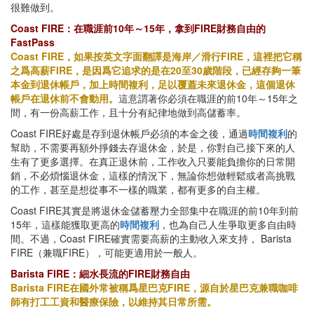
很難做到。
Coast FIRE：在職涯前10年～15年，拿到FIRE財務自由的
FastPass
Coast FIRE，如果按英文字面翻譯是海岸／滑行FIRE，這裡把它稱
之爲高薪FIRE，是因爲它追求的是在20至30歲階段，已經存夠一筆
本金到退休帳戶，加上時間複利，足以覆蓋未來退休金，這個退休
帳戶在退休前不會動用。
這意謂著你必須在職涯的前10年～15年之
間，有一份高薪工作，且十分有紀律地做到高儲蓄率。
Coast FIRE好處是存到退休帳戶必須的本金之後，通過
時間複利
的
幫助，不需要再額外掙錢去存退休金，於是，你對自己接下來的人
生有了更多選擇。在真正退休前，工作收入只要能負擔你的日常開
銷，不必煩惱退休金，這樣的情況下，無論你想做輕鬆或者高挑戰
的工作，甚至是想從事不一樣的職業，都有更多的自主權。
Coast FIRE其實是將退休金儲蓄壓力全部集中在職涯的前10年到前
15年，這樣能獲取更高的
時間複利
，也為自己人生爭取更多自由時
間。不過，Coast FIRE確實需要高薪的主動收入來支持， Barista
FIRE（兼職FIRE），可能更適用於一般人。
Barista FIRE：細水長流的FIRE財務自由
Barista FIRE在國外常被稱爲星巴克FIRE，源自於星巴克兼職咖啡
師有打工工資和醫療保險，以維持其日常所需。