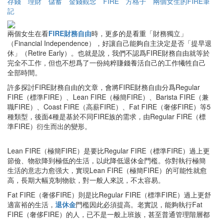
存錢
理財
儲蓄
金錢觀念
FIRE
方格子
兩個女生的FIRE筆
記
兩個女生在看
FIRE財務自由
時，更多的是看重「財務獨立」
（Financial Independence），好讓自己能夠自主決定是否「提早退
休」（Retire Early）。也就是說，我們不認爲FIRE財務自由就等於
完全不工作，但也不想爲了一份純粹賺錢養活自己的工作犧牲自己
全部時間。
許多探討FIRE財務自由的文章，會將FIRE財務自由分爲Regular
FIRE（標準FIRE）、Lean FIRE（極簡FIRE）、Barista FIRE（兼
職FIRE）、Coast FIRE（高薪FIRE）、Fat FIRE（奢侈FIRE）等5
種類型，後面4種是基於不同FIRE族的需求，由Regular FIRE（標
準FIRE）衍生而出的變形。
Lean FIRE（極簡FIRE）是要比Regular FIRE（標準FIRE）過上更
節儉、物欲降到極低的生活，以此降低退休金門檻。你對執行極簡
生活的意志力愈强大，實現Lean FIRE（極簡FIRE）的可能性就愈
高，長期大幅克制物欲，對一般人來説，不太容易。
Fat FIRE（奢侈FIRE）則是比Regular FIRE（標準FIRE）過上更舒
適富裕的生活，
退休金
門檻因此必須提高。老實説，能夠執行Fat
FIRE（奢侈FIRE）的人，已不是一般上班族，甚至普通管理階層都