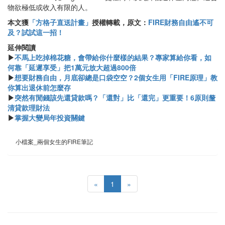
物欲極低或收入有限的人。
本文獲
「方格子直送計畫」
授權轉載，原文：
FIRE財務自由遙不可
及？試試這一招！
​​延伸閱讀
▶
不馬上吃掉棉花糖，會帶給你什麼樣的結果？專家算給你看，如
何靠「延遲享受」把1萬元放大超過800倍
▶
想要財務自由，月底卻總是口袋空空？2個女生用「FIRE原理」教
你算出退休前怎麼存
▶
突然有閒錢該先還貸款嗎？「還對」比「還完」更重要！6原則釐
清貸款理財法
▶
掌握大變局年投資關鍵
小檔案_兩個女生的FIRE筆記
«
1
»