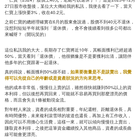
27日股市收盤後，某位大大傳給我的私訊，我便去看了一下，當天
仁寶上漲快要3%，收在40.2元。
之前仁寶的總經理確實在6月的股東會說過，股價不到40元不退休，
沒想到短短半年就漲到「退休價」，會不會後續看到很多公司都出
來喊呀？（開玩笑的）
這位私訊我的大大，長期存了仁寶將近10年，其帳面獲利已經超過
50%，當天看到「退休價」，他很猶豫是不是要獲利出清，讓陪伴
他多年的仁寶跟著一起退休。
真的得說，帳面獲利50%很不錯，
如果要衡量是不是該賣出，我覺
得可以先從自己的年齡或是資產狀況的方向來思考。
他的成本非常低，慢慢往上賣的話，雖然很快就賺到50%以上的資
本利得，但以後想再買回來，可能就不容易再買到那麼漂亮的價
格，而且會失去1條被動現金流。
對年輕人來說，資產的成長相對重要，年紀還輕、距離退休長，具
有時間優勢，未來複利滾雪球的坡道也還長，再加上有工作收入，
因此可以不用擔心生活費，這樣一來，就可以傾向慢慢往上賣出，
賺取資本利得，之後把這筆資金繼續投入其他商品，資產的成長曲
線可能會更漂亮。