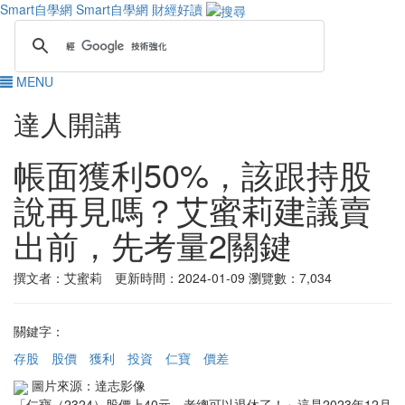
Smart自學網
Smart自學網 財經好讀
MENU
達人開講
帳面獲利50%，該跟持股
說再見嗎？艾蜜莉建議賣
出前，先考量2關鍵
撰文者：艾蜜莉 更新時間：2024-01-09
瀏覽數：7,034
關鍵字：
存股
股價
獲利
投資
仁寶
價差
圖片來源：達志影像
「仁寶（2324）股價上40元，老總可以退休了！」這是2023年12月