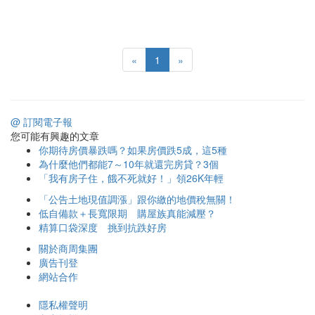
«
1
»
@ 訂閱電子報
您可能有興趣的文章
你期待房價暴跌嗎？如果房價跌5成，這5種
為什麼他們都能7～10年就還完房貸？3個
「我有房子住，餓不死就好！」領26K年輕
「公告土地現值調漲」跟你繳的地價稅無關！
低自備款＋長寬限期 購屋族真能減壓？
精算口袋深度 挑到抗跌好房
關於商周集團
廣告刊登
網站合作
隱私權聲明