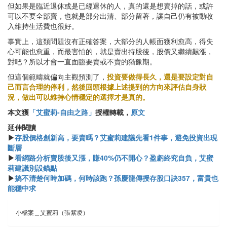
但如果是臨近退休或是已經退休的人，真的還是想賣掉的話，或許
可以不要全部賣，也就是部分出清、部分留著，讓自己仍有被動收
入維持生活費也很好。
事實上，這類問題沒有正確答案，大部分的人帳面獲利愈高，得失
心可能也愈重，而最害怕的，就是賣出持股後，股價又繼續飆漲，
對吧？所以才會一直面臨要賣或不賣的猶豫期。
但這個範疇就偏向主觀預測了，
投資要做得長久，還是要設定對自
己而言合理的停利，然後回頭根據上述提到的方向來評估自身狀
況，做出可以維持心情穩定的選擇才是真的。
本文獲
「艾蜜莉-自由之路」
授權轉載，
原文
延伸閱讀
▶
存股價格創新高，要賣嗎？艾蜜莉建議先看1件事，避免投資出現
斷層
▶
看網路分析賣股後又漲，賺40%仍不開心？盈虧終究自負，艾蜜
莉建議別設錨點
▶
搞不清楚何時加碼，何時該跑？孫慶龍傳授存股口訣357，富貴也
能穩中求
小檔案＿艾蜜莉（張紫凌）