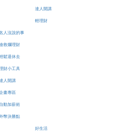
達人開講
輕理財
名人沒說的事
搶救爛理財
輕鬆退休去
理財小工具
達人開講
企畫專區
自動加薪術
外幣決勝點
好生活