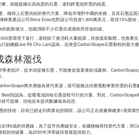
塗層，就能提煉出高純度的石墨，達到鋰電池所需的純度。
噸合成石墨，稱得上石墨供給的替代方案，降低市場對中國的依賴，且其石墨
y，歐洲林業產品公司Stora Enso也對該公司投資1,800萬美元，取得15
ape的創新做法，也能消除不少石墨合成過程所排放的碳。
000度環境下進行，過程除了會消耗大量能源，排放溫室氣體，也會產生其他
Joe Kit Chu Lam認為，這便是CarbonScape石墨製程的最大
成森林濫伐
。有些學者批評，從木頭提煉石墨，可能會促進業者砍伐森林。CarbonSc
和。
rbonScape將木屑做為替代來源，很可能無法供應電動車業所需的石
est則認為，從廢電池回收石墨是較可行的方案。對此，CarbonScape執行
時就可提煉，但他並未提供數據做為佐證。
木材提煉石墨的技術，目前已經走到商業化的階段，該公司正在規畫興建第1座
球6成的供應鏈，為了提升供應鏈安全，各國積極尋找替代方案，而Carb
造過程的排碳量，為2050年淨零碳排發展提供助力。