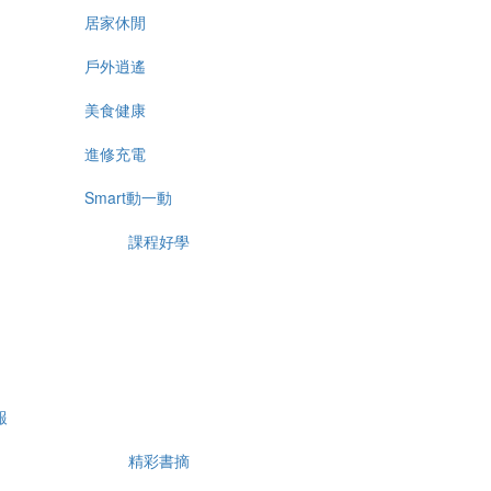
居家休閒
戶外逍遙
美食健康
進修充電
Smart動一動
課程好學
報
精彩書摘