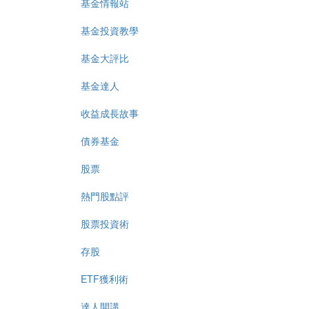
基金情報站
基金投資教學
基金大評比
基金達人
收益成長故事
債券基金
股票
熱門股點評
股票投資術
存股
ETF獲利術
達人開講