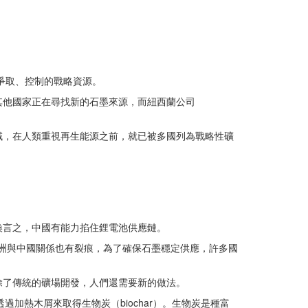
爭取、控制的戰略資源。
其他國家正在尋找新的石墨來源，而紐西蘭公司
域，在人類重視再生能源之前，就已被多國列為戰略性礦
換言之，中國有能力掐住鋰電池供應鏈。
歐洲與中國關係也有裂痕，為了確保石墨穩定供應，許多國
除了傳統的礦場開發，人們還需要新的做法。
過加熱木屑來取得生物炭（biochar）。生物炭是種富