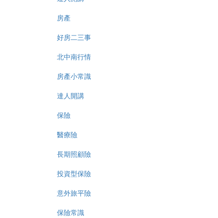
房產
好房二三事
北中南行情
房產小常識
達人開講
保險
醫療險
長期照顧險
投資型保險
意外旅平險
保險常識