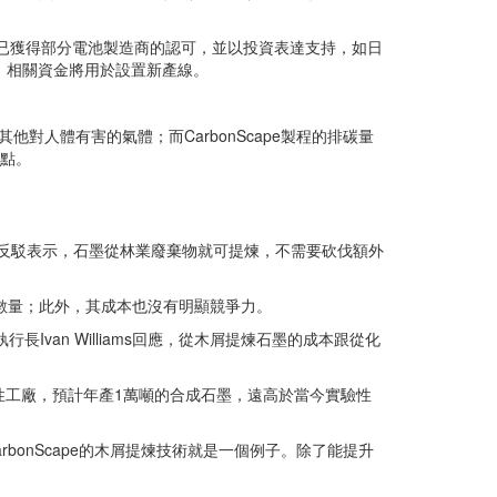
品質已獲得部分電池製造商的認可，並以投資表達支持，如日
%股份，相關資金將用於設置新產線。
對人體有害的氣體；而CarbonScape製程的排碳量
優點。
ape反駁表示，石墨從林業廢棄物就可提煉，不需要砍伐額外
墨數量；此外，其成本也沒有明顯競爭力。
長Ivan Williams回應，從木屑提煉石墨的成本跟從化
商業性工廠，預計年產1萬噸的合成石墨，遠高於當今實驗性
onScape的木屑提煉技術就是一個例子。除了能提升