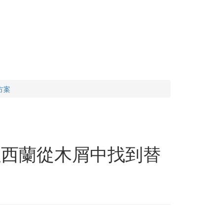
方案
紐西蘭從木屑中找到替