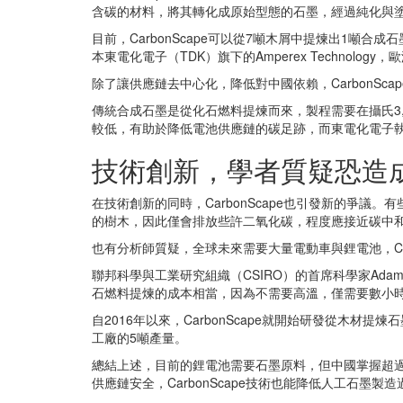
含碳的材料，將其轉化成原始型態的石墨，經過純化與
目前，CarbonScape可以從7噸木屑中提煉出1
本東電化電子（TDK）旗下的Amperex Technolog
除了讓供應鏈去中心化，降低對中國依賴，CarbonSc
傳統合成石墨是從化石燃料提煉而來，製程需要在攝氏3,
較低，有助於降低電池供應鏈的碳足跡，而東電化電子執行副總裁
技術創新，學者質疑恐造
在技術創新的同時，CarbonScape也引發新的爭議
的樹木，因此僅會排放些許二氧化碳，程度應接近碳中
也有分析師質疑，全球未來需要大量電動車與鋰電池，Ca
聯邦科學與工業研究組織（CSIRO）的首席科學家Adam B
石燃料提煉的成本相當，因為不需要高溫，僅需要數小
自2016年以來，CarbonScape就開始研發從
工廠的5噸產量。
總結上述，目前的鋰電池需要石墨原料，但中國掌握超過全
供應鏈安全，CarbonScape技術也能降低人工石墨製