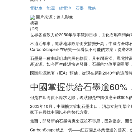
電動車
能源
鋰電池
石墨
戰略
圖片來源：達志影像
摘要
{DS}
世界各國致力於2050年淨零碳排目標，由化石燃料轉
不過近年來，隨著地緣政治衝突情勢升高，中國占全球石
CarbonScape正在研究一個看似不可能的方案：從廢
石墨是一種由碳組成的黑色物質，具有耐高溫、導電性
產資源。如今再生能源快速發展，石墨的地位更顯重要
國際能源總署（IEA）預估，從現在起到2040年的這段
中國掌握供給石墨逾60%
但是在即將供不應求之際，現狀卻是中國供應全球60%
2023年10月，中國擴大管制石墨出口，消息立刻衝
家正在尋找中國以外的替代方案。
然而，開發新的石墨供應來源並不容易，因為鑑定、開
CarbonScape就是一例——紐西蘭是林業發達的國