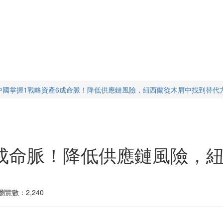
中國掌握1戰略資產6成命脈！降低供應鏈風險，紐西蘭從木屑中找到替代
6成命脈！降低供應鏈風險，
瀏覽數：2,240