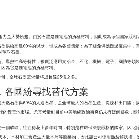
向電力是大勢所趨。由於石墨是鋰電池的負極材料，因此成為每個國家競相
墨供給高達60%的現狀，也成為各國隱憂；為了避免供應鏈過度集中，
木材萃取石墨。
高、導熱性高等特性，被廣泛應用於冶金、石化、機械、電子、國防等領
，因為它是鋰電池的負極材料。
時間，全球石墨需求量將成長達25倍之多。
，各國紛尋找替代方案
的天然石墨與69%的人造石墨，是全球最大的石墨生產、提煉和出口國；
擊全球的鋰電池市場。尤其考量到目前中美地緣政治衝突仍未有緩解跡象，
發一個礦區，往往得花上多年時間，特別是在環保法規嚴格的國家。因此
家，伐木、木材加工會產生大量木屑等廢棄物，因此該公司使用熱裂解技術，透