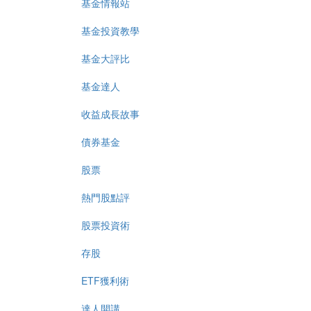
基金情報站
基金投資教學
基金大評比
基金達人
收益成長故事
債券基金
股票
熱門股點評
股票投資術
存股
ETF獲利術
達人開講