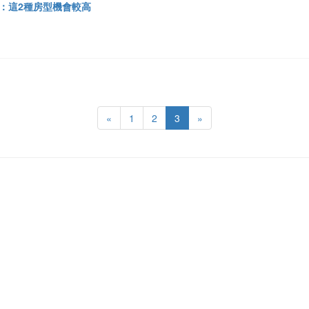
：這2種房型機會較高
«
1
2
3
»