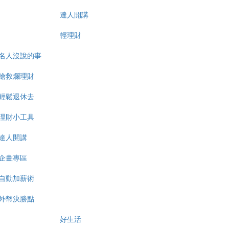
達人開講
輕理財
名人沒說的事
搶救爛理財
輕鬆退休去
理財小工具
達人開講
企畫專區
自動加薪術
外幣決勝點
好生活