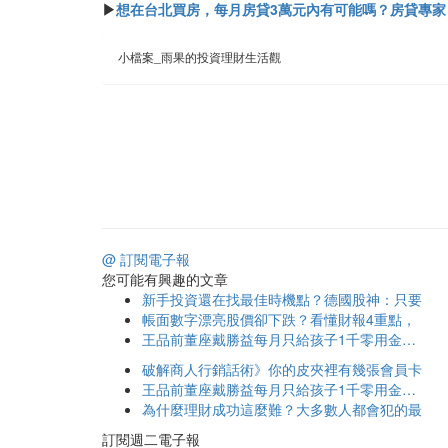
▶
想在台北買房，每月房貸3萬元內有可能嗎？房貸專家
小檔案_雨果的投資理財生活觀
@ 訂閱電子報
您可能有興趣的文章
新手投資還在找最佳時機點？德國股神：只要
帳面數字漂亮股價卻下跌？看懂財報4重點，
王品前董座戴勝益每月只給孩子1千零用金…
破解商人行銷話術》你的皮夾裡有幾張會員卡
王品前董座戴勝益每月只給孩子1千零用金…
為什麼理財成功這麼難？大多數人都會犯的最
訂閱週二電子報