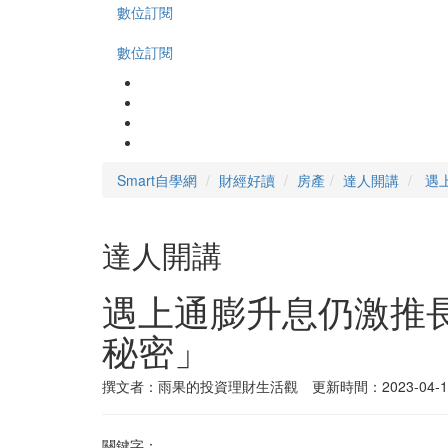
數位訂閱
數位訂閱
Smart自學網
財經好讀
房產
達人開講
遇
達人開講
遇上通膨升息仍激推
秘密」
撰文者：雨果的投資理財生活觀 更新時間：2023-04-1
關鍵字：