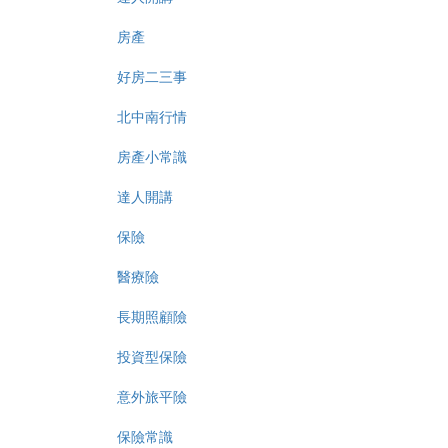
房產
好房二三事
北中南行情
房產小常識
達人開講
保險
醫療險
長期照顧險
投資型保險
意外旅平險
保險常識