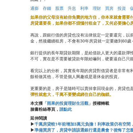
通膨
存錢
股票
升息
利率
理財
買房
投資
如果你的父母沒有給你免費的地方住，你本來就會需要付
房貸還要長，如果你都不煩惱付租金了，又何必要擔心
再說，跟銀行借的房貸也沒有法律規定一定要還完，以前
金，然後繼續租房，不會有30年房貸就一定要繳到60歲
銀行提供的長年期貸款期限，是給借款人更大的還款彈
不可，實在是不需要被貸款年限給嚇到，硬要逼自己只能
看完以上的分析，其實長年期的房貸對借貸者是非常有
餘裕做其他，不管是個人興趣或是退休金的投資。
更重要的是，房子是隨時可以賣掉拿回現金的，房貸也
彈性就愈大，千萬不要變成綁住自己的枷鎖。
本文獲
「雨果的投資理財生活觀」
授權轉載
臉書粉絲專頁，
請點此
延伸閱讀
▶
千萬房貸較1年前增加3萬元負擔！利率政策仍有空間
▶
準備買房了，房貸申請該選銀行還是農會？後悔了怎