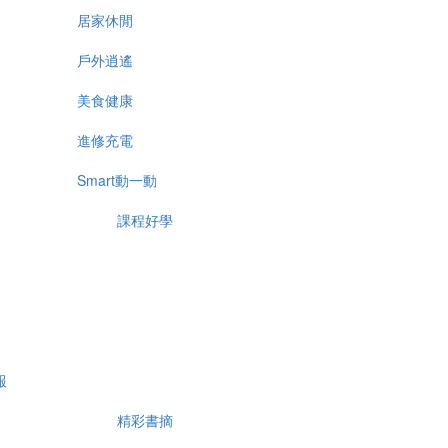
居家休閒
戶外逍遙
美食健康
進修充電
Smart動一動
課程好學
報
精彩書摘