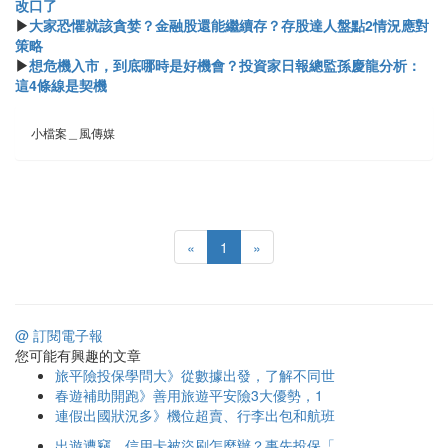
改口了
▶
大家恐懼就該貪婪？金融股還能繼續存？存股達人盤點2情況應對
策略
▶
想危機入市，到底哪時是好機會？投資家日報總監孫慶龍分析：
這4條線是契機
小檔案＿風傳媒
«
1
»
@ 訂閱電子報
您可能有興趣的文章
旅平險投保學問大》從數據出發，了解不同世
春遊補助開跑》善用旅遊平安險3大優勢，1
連假出國狀況多》機位超賣、行李出包和航班
出遊遭竊、信用卡被盜刷怎麼辦？事先投保「