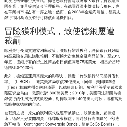
此次危機並非空穴來風。德意志銀行曾是歐洲最大銀行，貸款給跨
國企業，並且提供資金管理服務，在德國經濟中扮演核心角色，也
在華爾街市場占有一席之地；然而，自2008年金融海嘯後，德意志
銀行卻因為過度發行可轉債而危機四伏。
冒險獲利模式，致使德銀屢遭
裁罰
歐洲央行長期實施零利率政策，讓銀行難以獲利，許多銀行只好轉
向高風險交易以賺取報酬，不斷擴大衍生性金融商品部位。至2013
年底，德銀持有的衍生性商品名目價值高達75兆美元，相當於當時
德國GDP的20倍。
此外，德銀還運用其龐大的影響力，操縱「倫敦銀行間同業拆借利
率」（LIBOR），遭英美當局求償25億美元；同年，美國聯準會
（Fed）和紐約州金融服務署，以德銀幫伊朗、敘利亞等受制裁國家
藏匿資金為由，裁罰2億5,800萬美元；2016年，美國司法部因為德
銀發行的住房抵押貸款證券，對德銀開出140億美元罰款，這相當於
當時整家德銀的市值。
被裁罰之後，原先的獲利模式也連帶被禁止，股價重挫、虧損連
連，德銀只好展開增資、稀釋股東權益，同時發行高風險的巨額應
急可轉債（Contingent Convertible Bonds，簡稱CoCo Bonds），