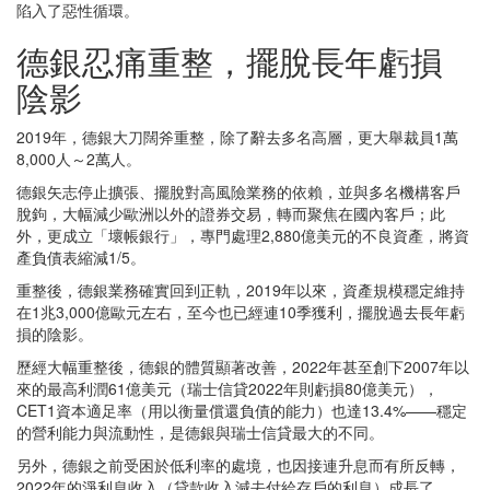
陷入了惡性循環。
德銀忍痛重整，擺脫長年虧損
陰影
2019年，德銀大刀闊斧重整，除了辭去多名高層，更大舉裁員1萬
8,000人～2萬人。
德銀矢志停止擴張、擺脫對高風險業務的依賴，並與多名機構客戶
脫鉤，大幅減少歐洲以外的證券交易，轉而聚焦在國內客戶；此
外，更成立「壞帳銀行」，專門處理2,880億美元的不良資產，將資
產負債表縮減1/5。
重整後，德銀業務確實回到正軌，2019年以來，資產規模穩定維持
在1兆3,000億歐元左右，至今也已經連10季獲利，擺脫過去長年虧
損的陰影。
歷經大幅重整後，德銀的體質顯著改善，2022年甚至創下2007年以
來的最高利潤61億美元（瑞士信貸2022年則虧損80億美元），
CET1資本適足率（用以衡量償還負債的能力）也達13.4%——穩定
的營利能力與流動性，是德銀與瑞士信貸最大的不同。
另外，德銀之前受困於低利率的處境，也因接連升息而有所反轉，
2022年的淨利息收入（貸款收入減去付給存戶的利息）成長了