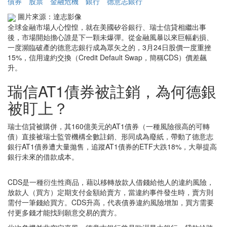
債券
股票
金融危機
銀行
德意志銀行
圖片來源：達志影像
全球金融市場人心惶惶，就在美國矽谷銀行、瑞士信貸相繼出事
後，市場開始擔心誰是下一顆未爆彈。從金融風暴以來巨幅虧損、
一度瀕臨破產的德意志銀行成為眾矢之的，3月24日股價一度重挫
15%，信用違約交換（Credit Default Swap，簡稱CDS）價差飆
升。
瑞信AT1債券被註銷，為何德銀
被盯上？
瑞士信貸被購併，其160億美元的AT1債券（一種風險很高的可轉
債）直接被瑞士監管機構全數註銷、形同成為廢紙，帶動了德意志
銀行AT1債券遭大量拋售，追蹤AT1債券的ETF大跌18%，大舉提高
銀行未來的借款成本。
CDS是一種衍生性商品，藉以移轉放款人借錢給他人的違約風險，
放款人（買方）定期支付金額給賣方，當違約事件發生時，賣方則
需付一筆錢給買方。CDS升高，代表債券違約風險增加，買方需要
付更多錢才能找到願意交易的賣方。