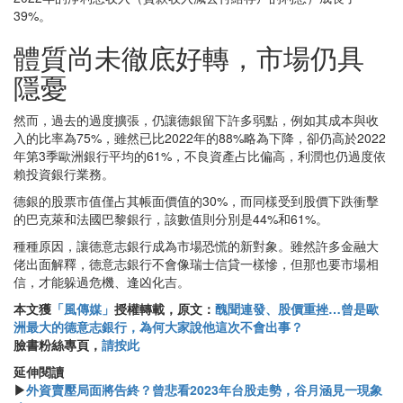
39%。
體質尚未徹底好轉，市場仍具
隱憂
然而，過去的過度擴張，仍讓德銀留下許多弱點，例如其成本與收
入的比率為75%，雖然已比2022年的88%略為下降，卻仍高於2022
年第3季歐洲銀行平均的61%，不良資產占比偏高，利潤也仍過度依
賴投資銀行業務。
德銀的股票市值僅占其帳面價值的30%，而同樣受到股價下跌衝擊
的巴克萊和法國巴黎銀行，該數值則分別是44%和61%。
種種原因，讓德意志銀行成為市場恐慌的新對象。雖然許多金融大
佬出面解釋，德意志銀行不會像瑞士信貸一樣慘，但那也要市場相
信，才能躲過危機、逢凶化吉。
本文獲
「風傳媒」
授權轉載，原文：
醜聞連發、股價重挫…曾是歐
洲最大的德意志銀行，為何大家說他這次不會出事？
臉書粉絲專頁，
請按此
延伸閱讀
▶
外資賣壓局面將告終？曾悲看2023年台股走勢，谷月涵見一現象