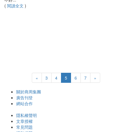
(
閱讀全文
)
«
3
4
5
6
7
»
關於商周集團
廣告刊登
網站合作
隱私權聲明
文章授權
常見問題