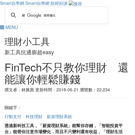
Smart自學網
Smart自學網 財經好讀
MENU
理財小工具
新工具抗通膨超easy
FinTech不只教你理財 還
能讓你輕鬆賺錢
撰文者：林雅惠
更新時間：2018-06-21
瀏覽數：22,234
關鍵字：
行動支付
科技理財
薪資理財系統
透過新科技工具，「薪資理財系統」能幫你存錢，「智能投資平
台」能替你注意市場變化，而且不只變利還有收益，「理財生活