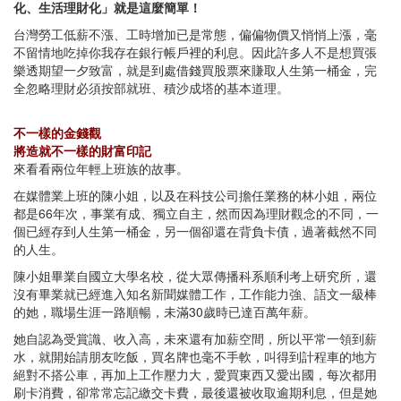
化、生活理財化」就是這麼簡單！
台灣勞工低薪不漲、工時增加已是常態，偏偏物價又悄悄上漲，毫
不留情地吃掉你我存在銀行帳戶裡的利息。因此許多人不是想買張
樂透期望一夕致富，就是到處借錢買股票來賺取人生第一桶金，完
全忽略理財必須按部就班、積沙成塔的基本道理。
不一樣的金錢觀
將造就不一樣的財富印記
來看看兩位年輕上班族的故事。
在媒體業上班的陳小姐，以及在科技公司擔任業務的林小姐，兩位
都是66年次，事業有成、獨立自主，然而因為理財觀念的不同，一
個已經存到人生第一桶金，另一個卻還在背負卡債，過著截然不同
的人生。
陳小姐畢業自國立大學名校，從大眾傳播科系順利考上研究所，還
沒有畢業就已經進入知名新聞媒體工作，工作能力強、語文一級棒
的她，職場生涯一路順暢，未滿30歲時已達百萬年薪。
她自認為受賞識、收入高，未來還有加薪空間，所以平常一領到薪
水，就開始請朋友吃飯，買名牌也毫不手軟，叫得到計程車的地方
絕對不搭公車，再加上工作壓力大，愛買東西又愛出國，每次都用
刷卡消費，卻常常忘記繳交卡費，最後還被收取逾期利息，但是她