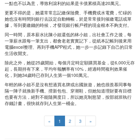
一點也不以為意，導致利滾利的結果是卡債累積高達20萬元。
更要不得的是，她還常常忘記繳保險費、手機費或水電費，忙碌的
她也沒有時間到銀行去設定自動轉帳，於是常常接到催繳電話或單
據，等到要繳錢的時候，才發現銀行帳戶裡的現金根本不夠支付。
同一時間，原本薪水比陳小姐還低的林小姐，出社會工作之後，每
一筆薪水跟每一筆支出，都會老老實實記下，從紙本記帳到後來用
電腦excel整理、再到手機APP程式，她一步一步記錄下自己的日常
生活收開支。
除此之外，她從25歲開始，每個月定時定額購買基金，從6,000元存
起，長期持有下來，平均年報酬率有10%，經過時間複利效果催
化，到她34歲時已存到人生第一個100萬元。
年輕的林小姐不是沒有想過買名牌或出國旅遊，她也很羨慕同事每
隔一陣子就換新手機、揹新包包、穿潮鞋，但她知道理財要有目標
也要有方法，絕對不能隨興度日，所以她克制慾望，按部就班執行
存錢計畫，很快就存到人生第一桶金。
«
1
2
3
»