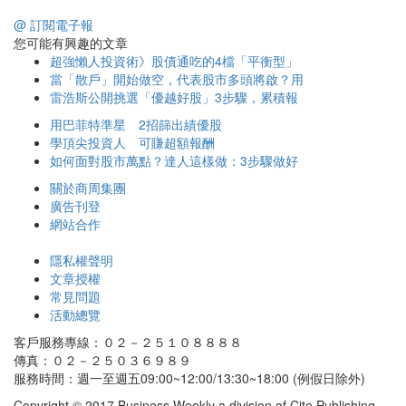
@ 訂閱電子報
您可能有興趣的文章
超強懶人投資術》股債通吃的4檔「平衡型」
當「散戶」開始做空，代表股市多頭將啟？用
雷浩斯公開挑選「優越好股」3步驟，累積報
用巴菲特準星 2招篩出績優股
學頂尖投資人 可賺超額報酬
如何面對股市萬點？達人這樣做：3步驟做好
關於商周集團
廣告刊登
網站合作
隱私權聲明
文章授權
常見問題
活動總覽
客戶服務專線：０２－２５１０８８８８
傳真：０２－２５０３６９８９
服務時間：週一至週五09:00~12:00/13:30~18:00 (例假日除外)
Copyright © 2017 Business Weekly a division of Cite Publishing