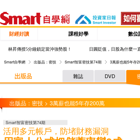
財經好讀
課程好學
數位
林昇傳授5分鐘鎖定當沖強勢股！
日圓貶值，日股為什麼一
Smart自學網
出版品：密技
Smart智富密技第74期
3萬薪也能5年存2
雜誌
DVD
出版品：密技 > 3萬薪也能5年存200萬
Smart智富密技第74期
活用多元帳戶，防堵財務漏洞