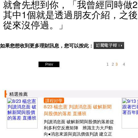
就會先想到你，「我曾經同時做
其中1個就是透過朋友介紹，之
從來沒停過。」
如果您想收到更多理財訊息，您可以按此：
Prev
1
2
3
4
精選推薦
課程好學
8/23 楊忠憲 判讀消息面 破解新聞
與股價的落差 直播班
判讀消息面 破解新聞與股價的落差從
利多利空反應矩陣 辨識主力大戶動
向●消息來源與資訊價值判讀 建立正