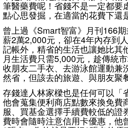
筆醫藥費呢！省錢不是一定都要
點心思發掘，在適當的花費下還
曾上過《Smart智富》月刊16
薪2萬2,000元，卻在4年內存到
記帳外，精省的生活也讓她比其
月生活費只需5,000元，趁傳統
收朋友二手衣、去游泳館運動兼
然省，但該去的旅遊、與朋友聚
存錢達人林家樑也是任何可以「
他會蒐集便利商店點數來換免費
服、買基金選擇手續費較低的證
費時會隨時注意信用卡優惠，他