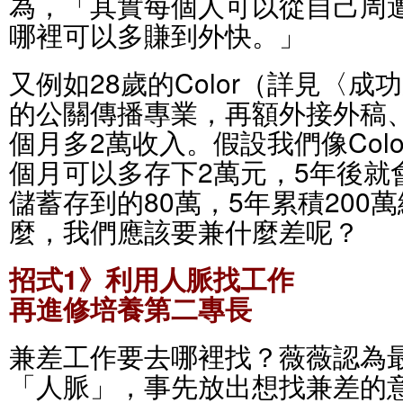
為，「其實每個人可以從自己周
哪裡可以多賺到外快。」
又例如28歲的Color（詳見〈
的公關傳播專業，再額外接外稿
個月多2萬收入。假設我們像Col
個月可以多存下2萬元，5年後就
儲蓄存到的80萬，5年累積200
麼，我們應該要兼什麼差呢？
招式1》利用人脈找工作
再進修培養第二專長
兼差工作要去哪裡找？薇薇認為
「人脈」，事先放出想找兼差的