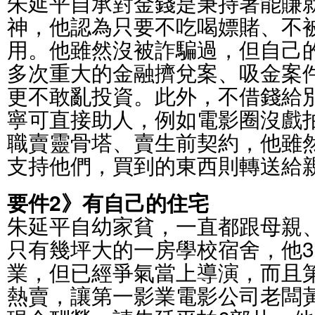
朱延平自承對金錢是秉持著能賺
神，他認為只要不吃喝嫖賭、不
用。他雖然沒被詐騙過，但自己
多次重大的金融擠兌案、吸金案
更不敢亂投資。此外，不借錢給
寧可直接助人，例如電影圈沒戲
職賣靈骨塔、賣生前契約，他雖
支持他們，買到的東西則轉送給
要件2》有自己的住宅
朱延平自幼家貧，一直都跟母親
只有幾坪大的一房學校宿舍，他3
業，但已經爭氣當上導演，而且
熱賣，讓第一影業電影公司老闆黃