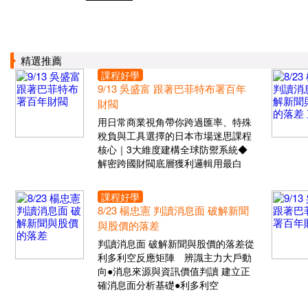
精選推薦
課程好學
9/13 吳盛富 跟著巴菲特布署百年
財閥
用日常商業視角帶你跨過匯率、特殊
稅負與工具選擇的日本市場迷思課程
核心｜3大維度建構全球防禦系統◆
解密跨國財閥底層獲利邏輯用最白
課程好學
8/23 楊忠憲 判讀消息面 破解新聞
與股價的落差
判讀消息面 破解新聞與股價的落差從
利多利空反應矩陣 辨識主力大戶動
向●消息來源與資訊價值判讀 建立正
確消息面分析基礎●利多利空