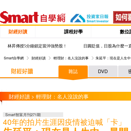
財經好讀
課程好學
數位
林昇傳授5分鐘鎖定當沖強勢股！
日圓貶值，日股為什麼一
Smart自學網
財經好讀
輕理財：名人沒說的事
朱延平：現在是人生中
雜誌
DVD
財經好讀 > 輕理財：名人沒說的事
Smart智富月刊271期
40年的拍片生涯因疫情被迫喊「卡」