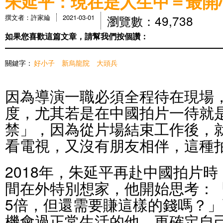
朱延平：現在是人生中＝最開
瀏覽數：49,738
撰文者：許家綸
2021-03-01
如果您喜歡這篇文章，請幫我們按個讚：
關鍵字：
好小子
新烏龍院
大頭兵
因為導演一職必須全程待在現場
度，尤其若是在中國拍片一待就
禁」，因為從片場結束工作後，
看電視，又沒有朋友相伴，這種
2018年，朱延平再赴中國拍片時
間在外特別想家，他開始思考：
5倍，但還需要賺這樣的錢嗎？
機會過正常生活的他，更確定自