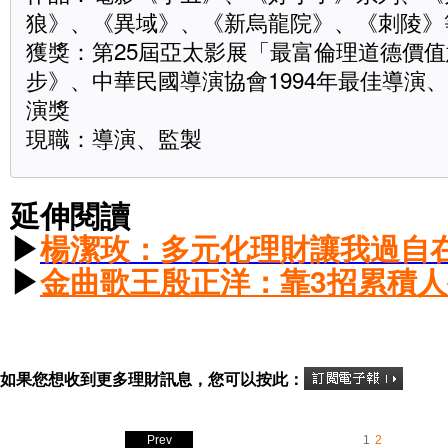
狼》、《異域》、《新烏龍院》、《刺陵》
獲獎：第25屆亞太影展「最富倫理道德價
步》、中華民國導演協會1994年最佳導演、
演獎
現職：導演、監製
延伸閱讀
▶
楊潔玫：多元化理財讓我過自
▶
金曲歌王殷正洋：靠3招累積
如果您想收到更多理財訊息，您可以按此：
Prev
1
2