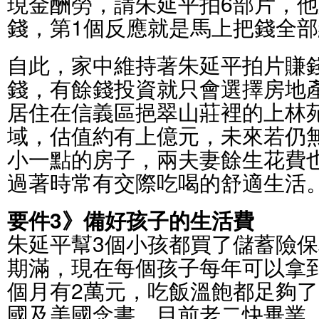
現金酬勞，請朱延平拍6部片，
錢，第1個反應就是馬上把錢全
自此，家中維持著朱延平拍片賺
錢，有餘錢投資就只會選擇房地
居住在信義區挹翠山莊裡的上林
域，估值約有上億元，未來若仍
小一點的房子，兩夫妻餘生花費
過著時常有交際吃喝的舒適生活
要件3》備好孩子的生活費
朱延平幫3個小孩都買了儲蓄險保
期滿，現在每個孩子每年可以拿到
個月有2萬元，吃飯溫飽都足夠
國及美國念書，目前老二快畢業