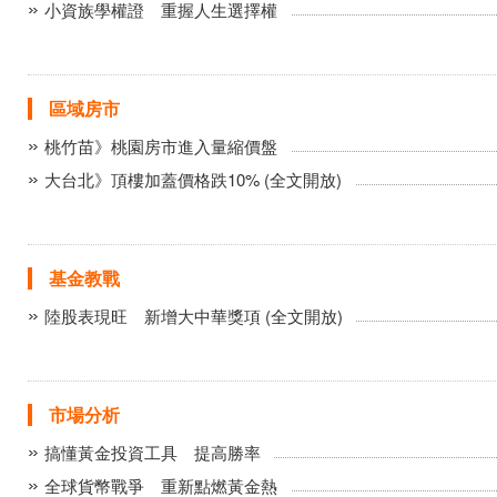
小資族學權證 重握人生選擇權
區域房市
桃竹苗》桃園房市進入量縮價盤
大台北》頂樓加蓋價格跌10% (全文開放)
基金教戰
陸股表現旺 新增大中華獎項 (全文開放)
市場分析
搞懂黃金投資工具 提高勝率
全球貨幣戰爭 重新點燃黃金熱