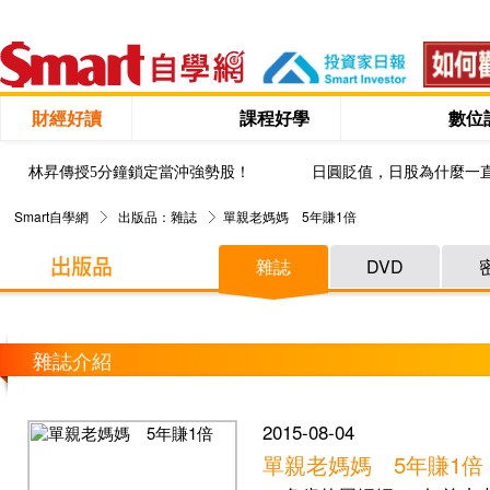
財經好讀
課程好學
數位
林昇傳授5分鐘鎖定當沖強勢股！
日圓貶值，日股為什麼一
Smart自學網
出版品：雜誌
單親老媽媽 5年賺1倍
雜誌
DVD
雜誌介紹
2015-08-04
單親老媽媽 5年賺1倍