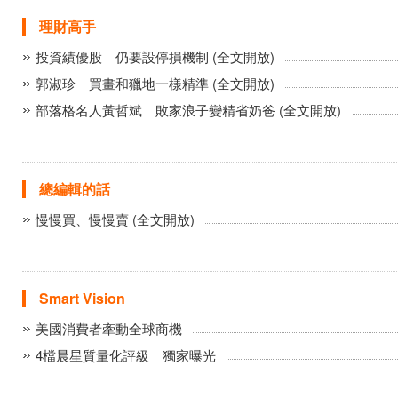
理財高手
投資績優股 仍要設停損機制 (全文開放)
郭淑珍 買畫和獵地一樣精準 (全文開放)
部落格名人黃哲斌 敗家浪子變精省奶爸 (全文開放)
總編輯的話
慢慢買、慢慢賣 (全文開放)
Smart Vision
美國消費者牽動全球商機
4檔晨星質量化評級 獨家曝光