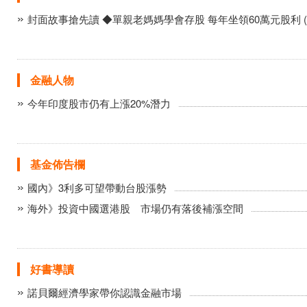
封面故事搶先讀 ◆單親老媽媽學會存股 每年坐領60萬元股利 (
金融人物
今年印度股市仍有上漲20%潛力
基金佈告欄
國內》3利多可望帶動台股漲勢
海外》投資中國選港股 市場仍有落後補漲空間
好書導讀
諾貝爾經濟學家帶你認識金融市場