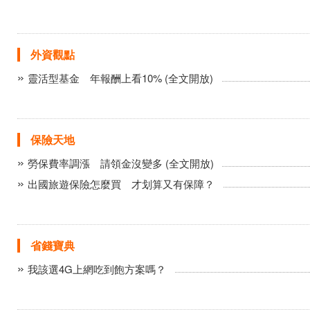
外資觀點
靈活型基金 年報酬上看10% (全文開放)
保險天地
勞保費率調漲 請領金沒變多 (全文開放)
出國旅遊保險怎麼買 才划算又有保障？
省錢寶典
我該選4G上網吃到飽方案嗎？