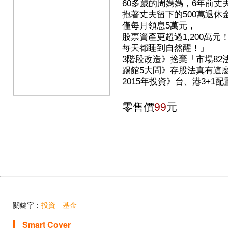
60多歲的周媽媽，6年前
抱著丈夫留下的500萬退
僅每月領息5萬元，
股票資產更超過1,200萬
每天都睡到自然醒！」
3階段改造》捨棄「市場82
踢館5大問》存股法真有這
2015年投資》台、港3+1
零售價
99
元
關鍵字：
投資
基金
Smart Cover