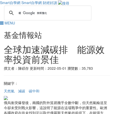
Smart自學網
Smart自學網 財經好讀
MENU
基金情報站
全球加速減碳排 能源效
率投資前景佳
撰文者：陳碩存
更新時間：2022-05-01
瀏覽數：35,783
關鍵字：
天然氣
減碳
碳中和
俄烏衝突爆發後，兩國的對外貿易幾乎全數中斷，但天然氣輸送至
今卻未受到戰火影響，這說明了能源在這場戰爭中的重要性。歐洲
各國政府在尚未找到足以取代俄羅斯天然氣的前提下，在能源方