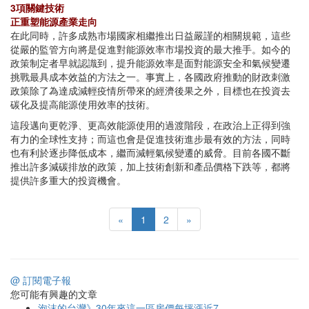
3項關鍵技術
正重塑能源產業走向
在此同時，許多成熟市場國家相繼推出日益嚴謹的相關規範，這些
從嚴的監管方向將是促進對能源效率市場投資的最大推手。如今的
政策制定者早就認識到，提升能源效率是面對能源安全和氣候變遷
挑戰最具成本效益的方法之一。事實上，各國政府推動的財政刺激
政策除了為達成減輕疫情所帶來的經濟後果之外，目標也在投資去
碳化及提高能源使用效率的技術。
這段邁向更乾淨、更高效能源使用的過渡階段，在政治上正得到強
有力的全球性支持；而這也會是促進技術進步最有效的方法，同時
也有利於逐步降低成本，繼而減輕氣候變遷的威脅。目前各國不斷
推出許多減碳排放的政策，加上技術創新和產品價格下跌等，都將
提供許多重大的投資機會。
«
1
2
»
@ 訂閱電子報
您可能有興趣的文章
泡沫的台灣》30年來這一區房價每坪漲近7