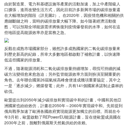
由於製造業、電力和基礎設施等產業的活動加速，加上中產階級人
口擴張，進而改變生活方式，因此目前許多新興市場的碳排放量還
在大幅增加的階段（詳見圖2）。在2020年，因疫情危機和相關的供
應鏈斷鏈之時，當時的碳排放量大幅下降。如今隨著經濟活動復
甦，可以預期全球能源需求將恢復到疫情爆發前的水準，如何在這
些地區提高能源效率亦是當務之急。
反觀在成熟市場國家部分，雖然許多成熟國家的二氧化碳排放量來
到歷史新高的紀錄，所幸大多數地區都啟動了補救計畫，以快速降
低這些國家的排放量。
不過，隨著能源消耗和二氧化碳排放量持續增加，尋找可持續的減
碳方法變得愈來愈急迫；另外監管能源效率方面則扮演至關重要的
角色。去年聯合國第26屆氣候高峰會便達成幾項重要協定，其中之
一是「逐步減少」燃煤發電；此外，共有141個國家承諾制止森林的
砍伐。
歐盟提出到2050年減少碳排放和實現碳中和的計畫，中國和其他亞
洲國家也紛紛效仿，計畫在2050年～2060年實現碳中和。先前提到
俄烏戰爭加速了歐洲各國政府實現能源更加獨立的目標。而就在今
年3月初，歐盟啟動了REPowerEU能源計畫，旨在使歐盟成員國在
2030年之前，脫離對俄羅斯天然氣供給的依賴。