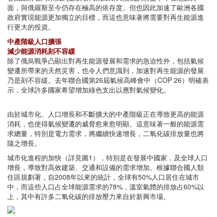
面，與俄羅斯至今仍存在極高的依存度。但也因此加速了歐洲各國
政府實現能源更加獨立的目標，而這也意味著將需要對再生能源進
行更大的投資。
中產階級人口擴張
減少能源消耗刻不容緩
除了俄烏戰爭凸顯出對再生能源發展和需求的急迫性外，包括氣候
變遷所帶來的天然災害，也令人們意識到，加速對再生能源的發展
乃是刻不容緩。去年聯合國第26屆氣候高峰會中（COP 26）明確表
示，全球許多國家希望增加綠色支出以應對氣候變化。
由於城市化、人口增長和不斷擴大的中產階級正在導致更高的能源
消耗，也使得氣候變遷的威脅愈來愈明顯。這意味著一般的能源需
求總量，特別是電力需求，將繼續快速增長，二氧化碳排放量也將
隨之增長。
城市化進程的加快（詳見圖1），特別是在發展中國家，及全球人口
增長，導致對高效建築、交通和設備的需求增加。根據聯合國人類
住區規劃署，自2008年以來的統計，全球有50%人口居住在城市
中，而這些人口占全球能源需求的78%，溫室氣體的排放占60%以
上，其中有許多二氧化碳的排放壓力來自於新興市場。