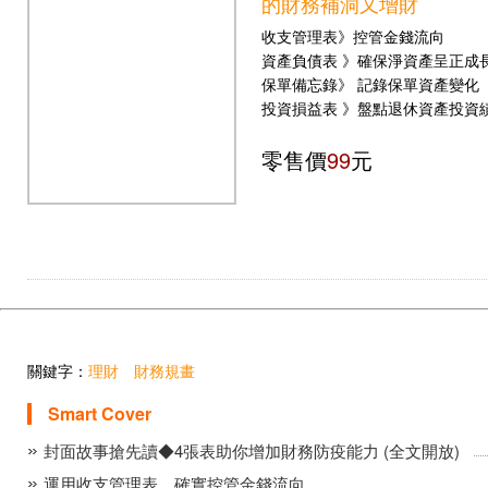
的財務補洞又增財
收支管理表》控管金錢流向
資產負債表 》確保淨資產呈正成
保單備忘錄》 記錄保單資產變化
投資損益表 》盤點退休資產投資
零售價
99
元
關鍵字：
理財
財務規畫
Smart Cover
封面故事搶先讀◆4張表助你增加財務防疫能力 (全文開放)
運用收支管理表 確實控管金錢流向