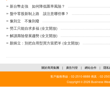
新台幣走強 如何降低匯率風險？
盤中零股新制上路 該注意哪些事？
豫則立 不豫則廢
勞工只能自求多福 (全文開放)
解讀壽險發展趨勢 (全文開放)
顏炳立：別把自用型買方當肥羊 (全文開放)
關於商周集團
｜
廣告刊登
｜
網站合作
｜
隱私
客戶服務專線：02-2510-8888 傳真：02-2503
Copyright © 2026 Business Weekl