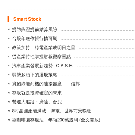
Smart Stock
提防熊證提前結算風險
台股年底作帳行情可期
政策加持 綠電產業成明日之星
從產業特性掌握財報觀察重點
汽車產業發展新趨勢─C.A.S.E.
弱勢多頭下的選股策略
擁抱綠能商機的連接器廠——信邦
存股就是投資確定的未來
營運大追蹤：廣達、台泥
8吋晶圓產能滿載 聯電、世界前景暢旺
靠咖啡園存股法 年領200萬股利 (全文開放)