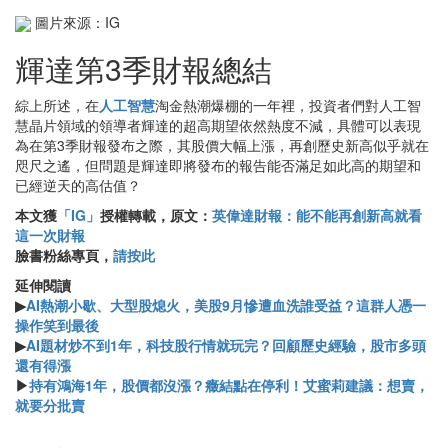
圖片來源：IG
輝達第3季財報總結
綜上所述，在
人工智慧
淘金熱潮爆棚的一年裡，投資者們對人工智
慧晶片領域的領導者輝達的超高期望依然熱度不減，具體可以表現
為在第3季財報發布之際，其股價大幅上漲，再創歷史新高似乎就在
咫尺之遙，但問題是輝達即將發布的報告能否滿足如此高的期望和
已經逆天的高估值？
本文獲
「IG」
授權轉載，原文：
英偉達財報：能不能再創新高就看
這一次財報
臉書粉絲專頁，
請按此
延伸閱讀
▶
AI熱潮小歇、大型股熄火，美股9月慘遭血洗誰受益？這群人憑一
操作笑到最後
▶
AI題材炒不到1年，科技股行情就玩完？回顧歷史經驗，股市多頭
還有得漲
▶
持有鴻海1年，股價都沒漲？癥結點在停利！艾蜜莉建議：想賣，
就要分批賣