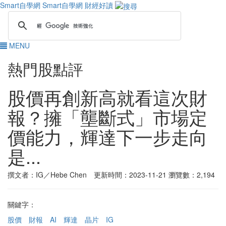
Smart自學網
Smart自學網 財經好讀
MENU
熱門股點評
股價再創新高就看這次財
報？擁「壟斷式」市場定
價能力，輝達下一步走向
是...
撰文者：IG／Hebe Chen 更新時間：2023-11-21
瀏覽數：2,194
關鍵字：
股價
財報
AI
輝達
晶片
IG