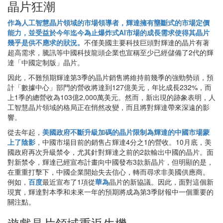
晶片狂潮
作為人工智慧晶片領域的市場領導者，輝達擁有壟斷式的市場定價
能力，並受益於今年迄今為止爆炸式AI市場的成長需求使得其晶片
幾乎是供不應求的狀況。
不僅美國主要科技巨頭對輝達的晶片有著
超高需求，騰訊等中國科技龍頭企業也宣稱至少已經儲備了2代的輝
達「中國定制版」晶片。
因此，不難預期輝達第3季的晶片銷售將維持前幾季的強勁勢頭，預
計「數據中心」部門的營收將達到127億美元，年比成長232%，而
上1季的總營收為103億2,000萬美元。然而，新出現的跡象表明，人
工智慧晶片領域的格局正在悄然改變，而且將對輝達帶來深遠的影
響。
從去年起，
美國政府不斷升級加碼的晶片限制為輝達的中國市場蒙
上了陰影
，中國市場目前的銷售占輝達4分之1的營收。10月底，美
國政府再次升級禁令，尤其針對輝達之前的2款輸出中國的晶片。面
對新禁令，輝達已經宣布計畫向中國發布3款新晶片，但明顯的是，
在重重打擊下，中國企業開始失去信心，轉而尋求非美國供應商。
例如，
百度
最近宣布了1項從
華為
晶片的新協議。因此，面對這個新
現實，輝達對本季和未來一年的預期將成為第3季財報中一個重要的
關注點。
遊戲晶片領域重返生機