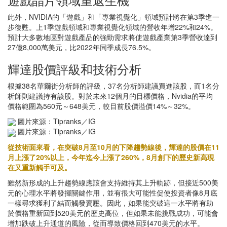
此外，NVIDIA的「遊戲」和「專業視覺化」領域預計將在第3季進一
步復甦。上1季遊戲領域和專業視覺化領域的營收年增22%和24%。
預計大多數地區對遊戲產品的強勁需求將使遊戲產業第3季營收達到
27億8,000萬美元，比2022年同季成長76.5%。
輝達股價評級和技術分析
根據38名華爾街分析師的評級，37名分析師建議買進該股，而1名分
析師則建議持有該股。對於未來12個月的目標價格，Nvidia的平均
價格範圍為560元～648美元，較目前股價溢價14%～32%。
圖片來源：Tipranks／IG
圖片來源：Tipranks／IG
從技術面來看，在突破8月至10月的下降趨勢線後，輝達的股價在11
月上漲了20%以上，今年迄今上漲了260%，8月創下的歷史新高現
在又重新觸手可及。
雖然新形成的上升趨勢線應該會支持維持其上升軌跡，但接近500美
元的心理水平將發揮關鍵作用，並有很大可能性促使投資者像8月底
一樣尋求獲利了結而觸發賣壓。因此，如果能突破這一水平將有助
於價格重新回到520美元的歷史高位，但如果未能挑戰成功，可能會
增加跌破上升通道的風險，從而導致價格回到470美元的水平。