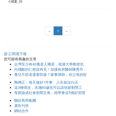
小檔案_IG
«
1
»
@ 訂閱電子報
您可能有興趣的文章
台灣至少有40萬老人獨居，就連大學教授也
向殘酷的仁慈說再見！加護病房醫師陳秀丹：
養兒不防老還要防搶？家事律師：你父母的財
陶傳正：每天做好1件事 人生就沒白活
這3種情況，未滿60歲也可以請領新制勞工
母親險成社會新聞主角…他學會這5個好習慣
關於商周集團
廣告刊登
網站合作