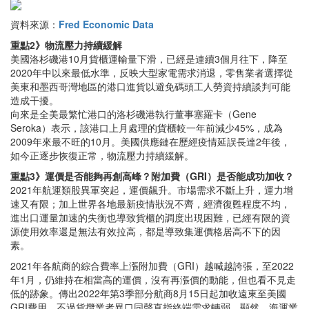
資料來源：
Fred Economic Data
重點2》物流壓力持續緩解
美國洛杉磯港10月貨櫃運輸量下滑，已經是連續3個月往下，降至
2020年中以來最低水準，反映大型家電需求消退，零售業者選擇從
美東和墨西哥灣地區的港口進貨以避免碼頭工人勞資持續談判可能
造成干擾。
向來是全美最繁忙港口的洛杉磯港執行董事塞羅卡（Gene
Seroka）表示，該港口上月處理的貨櫃較一年前減少45%，成為
2009年來最不旺的10月。美國供應鏈在歷經疫情延誤長達2年後，
如今正逐步恢復正常，物流壓力持續緩解。
重點3》運價是否能夠再創高峰？附加費（GRI）是否能成功加收？
2021年航運類股異軍突起，運價飆升。市場需求不斷上升，運力增
速又有限；加上世界各地最新疫情狀況不齊，經濟復甦程度不均，
進出口運量加速的失衡也導致貨櫃的調度出現困難，已經有限的資
源使用效率還是無法有效拉高，都是導致集運價格居高不下的因
素。
2021年各航商的綜合費率上漲附加費（GRI）越喊越誇張，至2022
年1月，仍維持在相當高的運價，沒有再漲價的動能，但也看不見走
低的跡象。傳出2022年第3季部分航商8月15日起加收遠東至美國
GRI費用，不過貨攬業者異口同聲直指終端需求轉弱，顯然，海運業