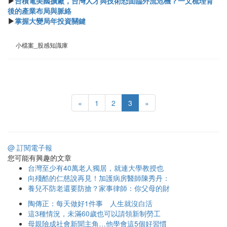
▶
台積電美國擴廠，台灣人才與技術恐面臨外流危機？一文梳理背
後的產業布局與脈絡
▶
掌握大變局年投資關鍵
小檔案_股感知識庫
«
1
2
3
»
@ 訂閱電子報
您可能有興趣的文章
台灣至少有40萬老人獨居，就連大學教授也
向殘酷的仁慈說再見！加護病房醫師陳秀丹：
養兒不防老還要防搶？家事律師：你父母的財
陶傳正：每天做好1件事 人生就沒白活
這3種情況，未滿60歲也可以請領新制勞工
母親險成社會新聞主角…他學會這5個好習慣