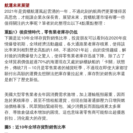
航運未來展望
2021年是貨櫃航運風起雲湧的一年，不過此刻的航商們更要懂得居
高思危，才能讓企業永保長青。展望未來，貨櫃航運市場有哪一些
值得關注的大事呢？筆者於此整理出以下4點重點整理：
重點1》後疫情時代，零售業者庫存仍低
下圖是近10年全球存貨對銷售比率，投資朋友可以看到在2020年疫
情爆發初期，全球經濟活動趨緩，各大通路業者庫存積累，使得該
比率來到相對歷史高點的1.68。不過2021年起，由於疫情趨緩，解
封後的消費爆發力之驚人，使得零售業者庫存迅速下降。除了占了
全球貿易價值超過70%的海運現在又處於缺櫃缺船的「卡關」狀態
外，傳統7月～10月是零售業者的補貨旺季，不過現在即使大家都甘
願付出高額的運費去想辦法把庫存量拉起來，庫存對於銷售比率還
是創下了歷史新低。
美國大型零售業者去年因消費需求激增，加上運輸瓶頸嚴重，因而
急於累積庫存，甚至不惜租船運貨，但現在隨著通膨壓力日增與燃
油價格暴漲，民眾開始緊縮荷包、減少消費反而面臨積累太多庫
存、導致倉儲成本增加的困境。這也意味著零售商可能祭出超優惠
折扣，消化龐大的存貨。
圖5：近10年全球存貨對銷售比率