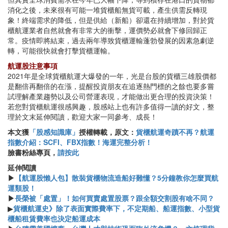
消化之後，未來很有可能一堆貨櫃船無貨可載，產生供需反轉現
象！終端需求的降低，但是供給（新船）卻還在持續增加，對於貨
櫃航運業者自然就會有非常大的衝擊，運價勢必就會下修回歸正
常。疫情即將結束，過去兩年導致貨櫃運輸蓬勃發展的因素急劇逆
轉，可能很快就會打擊貨櫃運輸。
航運股注意事項
2021年是全球貨櫃航運大爆發的一年，光是台股的貨櫃三雄股價都
是翻倍再翻倍的在漲，提醒投資朋友在追逐熱門標的之餘也要多嘗
試理解產業趨勢以及公司營運表現，才能做出更合理的投資決策！
若您對貨櫃航運很感興趣，股感站上也有許多值得一讀的好文，整
理於文末延伸閱讀，歡迎大家一同參考、成長！
本文獲
「股感知識庫」
授權轉載，原文：
貨櫃航運奇蹟不再？航運
指數介紹：SCFI、FBX指數！海運完整分析！
臉書粉絲專頁，
請按此
​​延伸閱讀
▶
【航運股懶人包】散裝貨櫃物流造船好難懂？5分鐘教你怎麼買航
運類股！
▶
長榮被「處置」！如何買賣處置股票？跟全額交割股有啥不同？
▶
貨櫃航運史》除了表面實際費率下，不定期船、船運指數、小型貨
櫃船租賃費率也決定船運成本