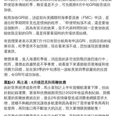
即便迎來傳統旺季，雜音還是不少，可先觀察8月中旬GRI能否成功
加收。
航商加收GRI前，須提前向美國聯邦海事委員會（FMC）申請，是
過往旺季期間常見也是慣例的程序，「即便明知漲不成，還是要做
這個動作」，因為有宣示的效果，並不代表時間到就一定會加收或
能收取足額的GRI，還是得要看屆時的市場供需結構。
有貨攬業者表示其實7月15日有部分航商有申請GRI，但因目前終端
庫存高，旺季需求不如預期，現在看來漲不成，恐怕連現貨運價都
還會跌。
整體來看，進入海運旺季後，消息面的多空攻防戰仍激烈進行中，
然而，運價走跌趨勢是不爭事實，就看接下來通膨能否逐漸緩和使
消費力回穩，並在第3季的中旬湧現一波歐美第四季節慶前的拉貨
潮，令GRI可成功加收。
重點4》馬士基：8月後恐見到長鞭效應
由於世界經濟成長停滯，馬士基預計上半年貨櫃航運量下降，但由
於創紀錄運費、塞港和供應鏈困境預計2022年收益再創紀錄。貨櫃
航運的長鞭效應就在於，過去2年疫情爆發造成消費者網購需求大
增，貨櫃不夠載的情況讓很多航運商因為看到了需求被零售商再到
批發商，再到進口商不斷放大的訊息，而大量增購貨櫃船隻！
但其實全球消費需求在今年已大幅下降，等到積存在港口的貨物都