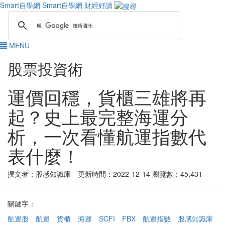
Smart自學網
Smart自學網 財經好讀
MENU
股票投資術
運價回穩，貨櫃三雄將再
起？史上最完整海運分
析，一次看懂航運指數代
表什麼！
撰文者：股感知識庫 更新時間：2022-12-14
瀏覽數：45,431
關鍵字：
航運股
航運
貨櫃
海運
SCFI
FBX
航運指數
股感知識庫