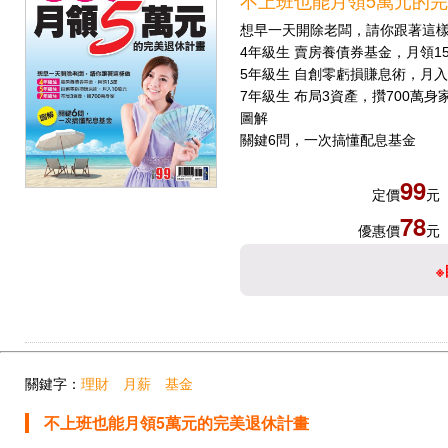
不上班也能月領5萬元的
想早一天開除老闆，請你跟著這
4年級生 賣房養債券基金，月領1
5年級生 自創零虧損賺息術，月入
7年級生 布局3資產，攢700萬身
圖解
關鍵6問，一次搞懂配息基金
99
定價
元
78
優惠價
元
※
關鍵字：
理財
月薪
基金
不上班也能月領5萬元的完美退休計畫