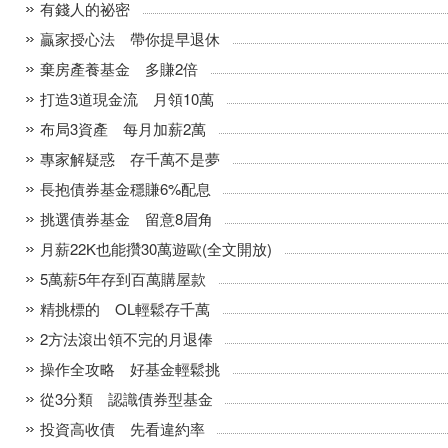
有錢人的祕密
贏家授心法 帶你提早退休
棄房產養基金 多賺2倍
打造3道現金流 月領10萬
布局3資產 每月加薪2萬
專家解疑惑 存千萬不是夢
長抱債券基金穩賺6%配息
挑選債券基金 留意8眉角
月薪22K也能攢30萬遊歐(全文開放)
5萬薪5年存到百萬購屋款
精挑標的 OL輕鬆存千萬
2方法滾出領不完的月退俸
操作全攻略 好基金輕鬆挑
從3分類 認識債券型基金
投資高收債 先看違約率