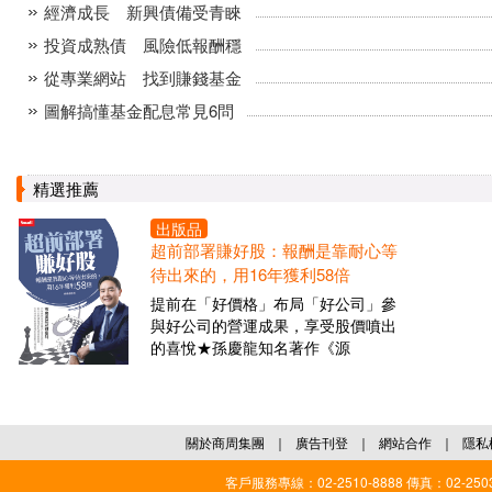
經濟成長 新興債備受青睞
投資成熟債 風險低報酬穩
從專業網站 找到賺錢基金
圖解搞懂基金配息常見6問
精選推薦
出版品
超前部署賺好股：報酬是靠耐心等
待出來的，用16年獲利58倍
提前在「好價格」布局「好公司」參
與好公司的營運成果，享受股價噴出
的喜悅★孫慶龍知名著作《源
關於商周集團
｜
廣告刊登
｜
網站合作
｜
隱私
客戶服務專線：02-2510-8888 傳真：02-2503