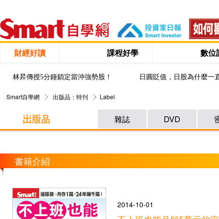
財經好讀
課程好學
數位
林昇傳授5分鐘鎖定當沖強勢股！
日圓貶值，日股為什麼一
Smart自學網
出版品：特刊
Label
雜誌
DVD
書籍介紹
2014-10-01